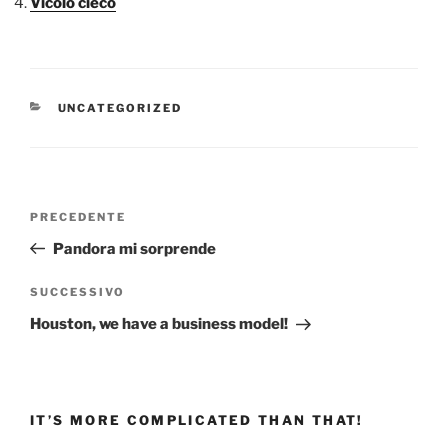
Vicolo cieco
CATEGORIE
UNCATEGORIZED
Navigazione
Articolo
PRECEDENTE
articoli
precedente:
Pandora mi sorprende
Articolo
SUCCESSIVO
successivo
Houston, we have a business model!
IT’S MORE COMPLICATED THAN THAT!