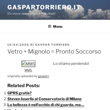
Salta
GASPARTORRIERO.IT
al
It's more complicated than that!
contenuto
Menu
PUBBLICATO
16/04/2006
DI
GASPAR TORRIERO
IL
Vetro + Mignolo = Pronto Soccorso
Lo stiamo perdendo!
MMS
,
originally uploaded by
gaspart
.
Related Posts:
GPRS gratis?
Steven Isserlis al Conservatorio di Milano
La bellezza è nell’occhio di chi guarda, ma…