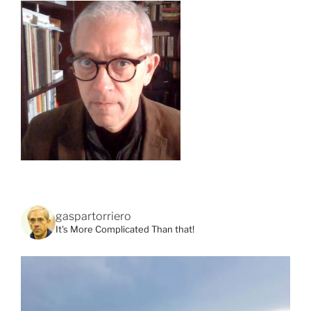
gaspartorriero
It's More Complicated Than that!