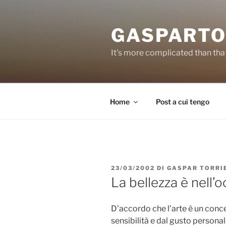
Salta
al
GASPARTO
contenuto
It's more complicated than tha
Home
Post a cui tengo
PUBBLICATO
23/03/2002
DI
GASPAR TORRI
IL
La bellezza è nell’
D’accordo che l’arte è un conce
sensibilità e dal gusto personal