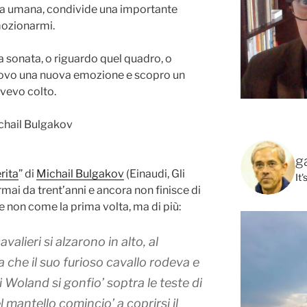
ura umana, condivide una importante
emozionarmi.
la sonata, o riguardo quel quadro, o
 provo una nuova emozione e scopro un
vevo colto.
g
rita
” di
Michail Bulgakov
(Einaudi, Gli
It
mai da trent’anni e ancora non finisce di
non come la prima volta, ma di più:
avalieri si alzarono in alto, al
 che il suo furioso cavallo rodeva e
di Woland si gonfio’ soptra le teste di
l mantello comincio’ a coprirsi il