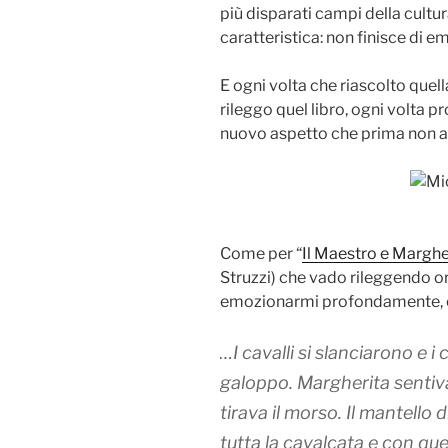
più disparati campi della cult
caratteristica: non finisce di 
E ogni volta che riascolto quel
rileggo quel libro, ogni volta
nuovo aspetto che prima non a
Come per “
Il Maestro e Marghe
Struzzi) che vado rileggendo or
emozionarmi profondamente, e 
…I cavalli si slanciarono e i c
galoppo. Margherita sentiva
tirava il morso. Il mantello 
tutta la cavalcata e con que