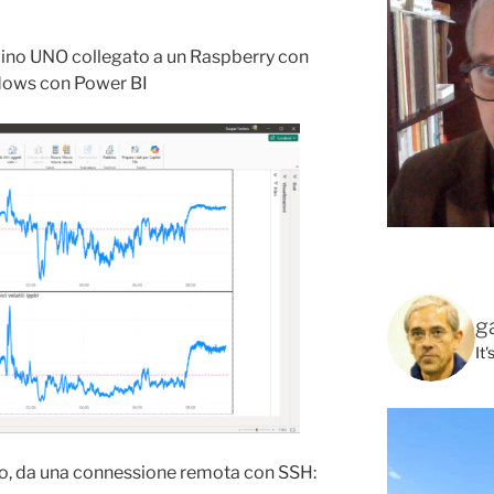
uino UNO collegato a un Raspberry con
dows con Power BI
g
It
vo, da una connessione remota con SSH: