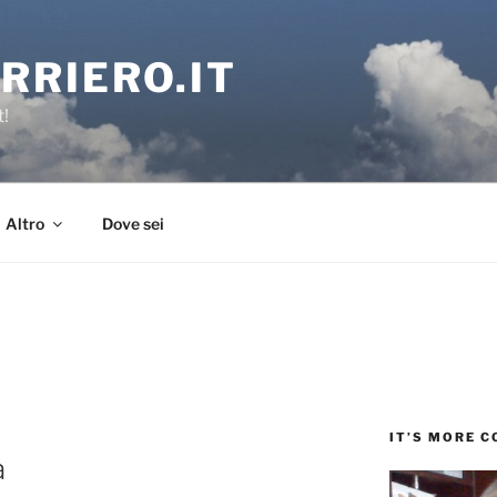
RRIERO.IT
t!
Altro
Dove sei
IT’S MORE 
a