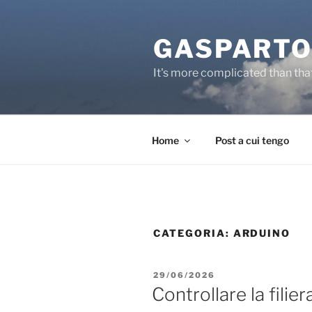
Salta
al
GASPARTO
contenuto
It's more complicated than tha
Home
Post a cui tengo
CATEGORIA:
ARDUINO
PUBBLICATO
29/06/2026
IL
Controllare la filier