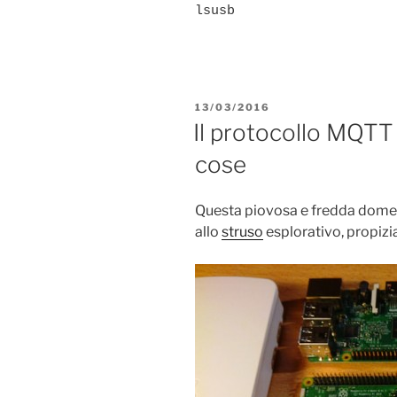
lsusb
PUBBLICATO
13/03/2016
IL
Il protocollo MQTT 
cose
Questa piovosa e fredda domen
allo
struso
esplorativo, propizia