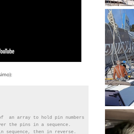
simo):
of  an array to hold pin numbers
ver the pins in a sequence. 
in sequence, then in reverse.