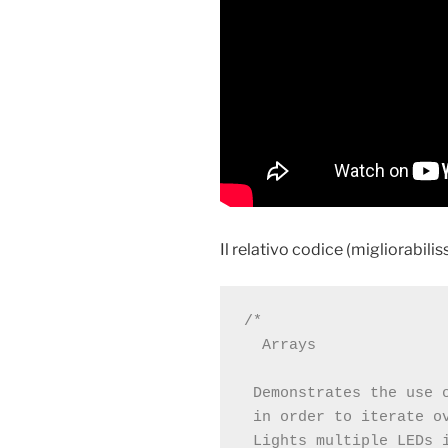
Il relativo codice (migliorabilis
/*
  Arrays
 Demonstrates the use 
 in order to iterate o
 Lights multiple LEDs 