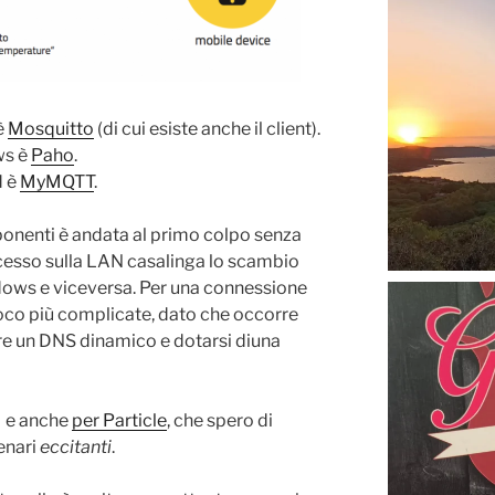
è
Mosquitto
(di cui esiste anche il client).
ws è
Paho
.
d è
MyMQTT
.
mponenti è andata al primo colpo senza
cesso sulla LAN casalinga lo scambio
ows e viceversa. Per una connessione
oco più complicate, dato che occorre
are un DNS dinamico e dotarsi diuna
e anche
per Particle
, che spero di
enari
eccitanti
.