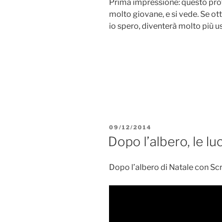
Prima impressione: questo pr
molto giovane, e si vede. Se ot
io spero, diventerà molto più us
PUBBLICATO
09/12/2014
IL
Dopo l’albero, le lu
Dopo l’albero di Natale con Scr