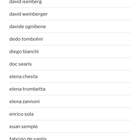
david isenberg
david weinberger
davide ognibene
dedo tombolini
diego bianchi
doc searls
elena chesta
elena trombetta
elena zannoni
enrico sola
euan semple
fabrizio de santis