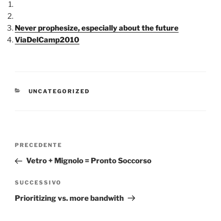
Never prophesize, especially about the future
ViaDelCamp2010
CATEGORIE
UNCATEGORIZED
Navigazione
Articolo
PRECEDENTE
articoli
precedente:
Vetro + Mignolo = Pronto Soccorso
Articolo
SUCCESSIVO
successivo
Prioritizing vs. more bandwith