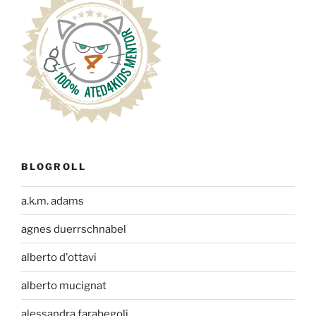
BLOGROLL
a.k.m. adams
agnes duerrschnabel
alberto d'ottavi
alberto mucignat
alessandra farabegoli