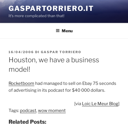
Salta
GASPARTORRIERO.IT
al
It's more complicated than that!
contenuto
Menu
PUBBLICATO
16/04/2006
DI
GASPAR TORRIERO
IL
Houston, we have a business
model!
Rocketboom
had managed to sell on Ebay 75 seconds
of advertising in its podcast for $40 000 dollars.
[via
Loic Le Meur Blog
]
Tags:
podcast
,
wow moment
Related Posts: