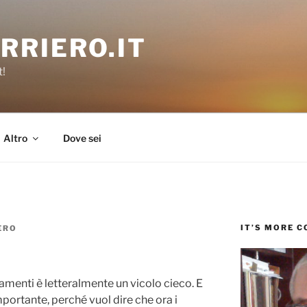
RRIERO.IT
t!
Altro
Dove sei
IT’S MORE 
ERO
amenti è letteralmente un vicolo cieco. E
portante, perché vuol dire che ora i