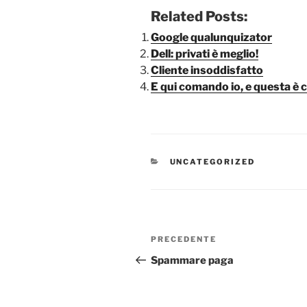
Related Posts:
Google qualunquizator
Dell: privati è meglio!
Cliente insoddisfatto
E qui comando io, e questa è 
CATEGORIE
UNCATEGORIZED
Navigazione
Articolo
PRECEDENTE
articoli
precedente:
Spammare paga