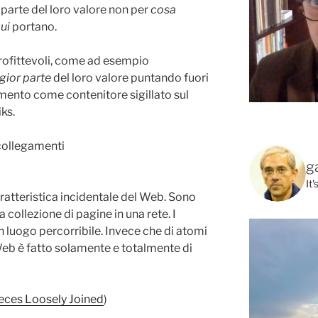
arte del loro valore non per
cosa
cui
portano.
 profittevoli, come ad esempio
gior parte
del loro valore puntando fuori
umento come contenitore sigillato sul
ks.
g
It
ratteristica incidentale del Web. Sono
 collezione di pagine in una rete. I
 luogo percorribile. Invece che di atomi
Web è fatto solamente e totalmente di
eces Loosely Joined
)