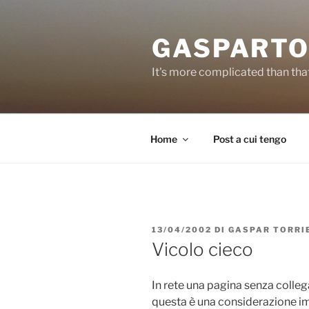
Salta
al
GASPARTO
contenuto
It's more complicated than tha
Home
Post a cui tengo
PUBBLICATO
13/04/2002
DI
GASPAR TORRI
IL
Vicolo cieco
In rete una pagina senza colleg
questa è una considerazione im