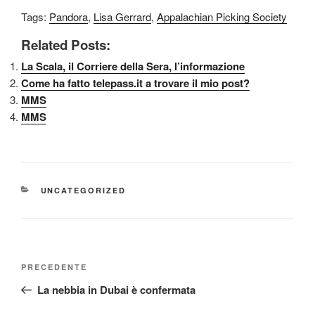
Tags:
Pandora
,
Lisa Gerrard
,
Appalachian Picking Society
Related Posts:
La Scala, il Corriere della Sera, l’informazione
Come ha fatto telepass.it a trovare il mio post?
MMS
MMS
CATEGORIE
UNCATEGORIZED
Navigazione
Articolo
PRECEDENTE
articoli
precedente:
La nebbia in Dubai è confermata