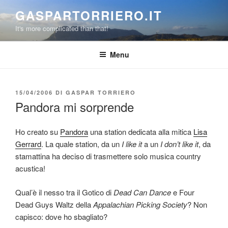
Salta
GASPARTORRIERO.IT
al
It's more complicated than that!
contenuto
Menu
PUBBLICATO
15/04/2006
DI
GASPAR TORRIERO
IL
Pandora mi sorprende
Ho creato su
Pandora
una station dedicata alla mitica
Lisa
Gerrard
. La quale station, da un
I like it
a un
I don’t like it
, da
stamattina ha deciso di trasmettere solo musica country
acustica!
Qual’è il nesso tra il Gotico di
Dead Can Dance
e Four
Dead Guys Waltz della
Appalachian Picking Society
? Non
capisco: dove ho sbagliato?