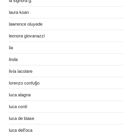
la signora g.
laura koan
lawrence oluyede
leonora giovanazzi
lia
linda
livia iacolare
lorenzo confu§o
luca alagna
luca conti
luca de biase
luca dell'oca