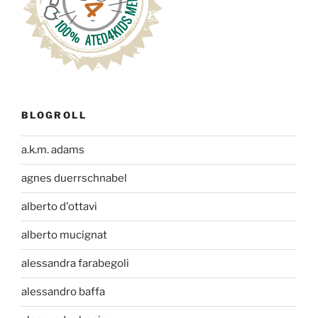
BLOGROLL
a.k.m. adams
agnes duerrschnabel
alberto d'ottavi
alberto mucignat
alessandra farabegoli
alessandro baffa