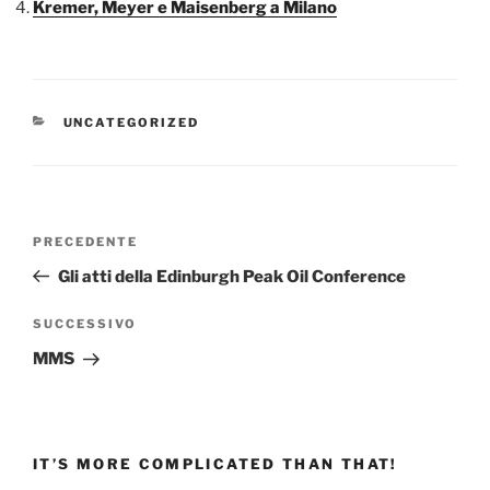
Kremer, Meyer e Maisenberg a Milano
CATEGORIE
UNCATEGORIZED
Navigazione
Articolo
PRECEDENTE
articoli
precedente:
Gli atti della Edinburgh Peak Oil Conference
Articolo
SUCCESSIVO
successivo
MMS
IT’S MORE COMPLICATED THAN THAT!