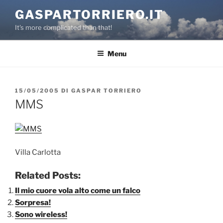
Salta
GASPARTORRIERO.IT
al
It's more complicated than that!
contenuto
Menu
PUBBLICATO
15/05/2005
DI
GASPAR TORRIERO
IL
MMS
Villa Carlotta
Related Posts:
Il mio cuore vola alto come un falco
Sorpresa!
Sono wireless!