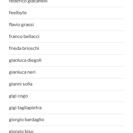
federico giacanelli
feelbyte
flavio grassi
franco bellacci
frieda brioschi
gianluca diegoli
gianluca neri
gianni solla
gigi cogo
gigi tagliapietra
giorgio bardaglio
giorgio biso