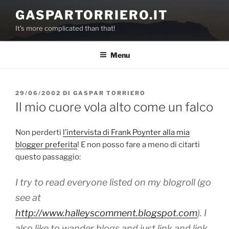
Salta
GASPARTORRIERO.IT
al
It's more complicated than that!
contenuto
Menu
PUBBLICATO
29/06/2002
DI
GASPAR TORRIERO
IL
Il mio cuore vola alto come un falco
Non perderti
l’intervista di Frank Poynter alla mia
blogger preferita
! E non posso fare a meno di citarti
questo passaggio:
I try to read everyone listed on my blogroll (go
see at
http://www.halleyscomment.blogspot.com
). I
also like to wander blogs and just link and link