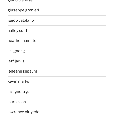
giulio pianese
giuseppe granieri
guido catalano
halley suitt
heather hamilton
il signor g.
jeff jarvis
jeneane sessum
kevin marks
la signora g.
laura koan
lawrence oluyede