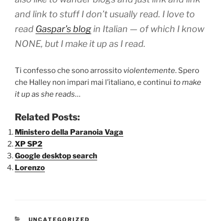
and link to stuff I don’t usually read. I love to
read
Gaspar’s blog
in Italian — of which I know
NONE, but I make it up as I read.
Ti confesso che sono arrossito
violentemente
. Spero
che Halley non impari mai l’italiano, e continui
to make
it up as she reads
…
Related Posts:
Ministero della Paranoia Vaga
XP SP2
Google desktop search
Lorenzo
CATEGORIE
UNCATEGORIZED