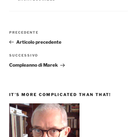
Navigazione
Articolo
PRECEDENTE
articoli
precedente:
Articolo precedente
Articolo
SUCCESSIVO
successivo
Compleanno di Marek
IT’S MORE COMPLICATED THAN THAT!