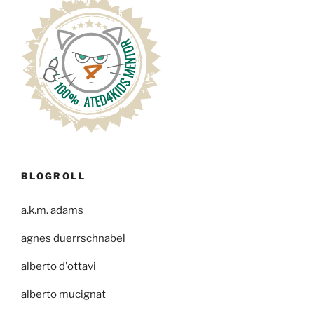
BLOGROLL
a.k.m. adams
agnes duerrschnabel
alberto d'ottavi
alberto mucignat