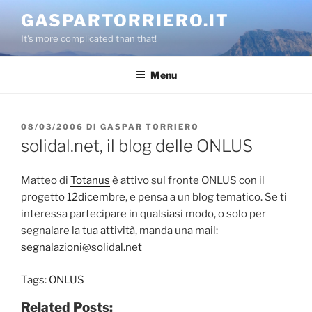
Salta
GASPARTORRIERO.IT
al
It's more complicated than that!
contenuto
Menu
PUBBLICATO
08/03/2006
DI
GASPAR TORRIERO
IL
solidal.net, il blog delle ONLUS
Matteo di
Totanus
è attivo sul fronte ONLUS con il
progetto
12dicembre
, e pensa a un blog tematico. Se ti
interessa partecipare in qualsiasi modo, o solo per
segnalare la tua attività, manda una mail:
segnalazioni@solidal.net
Tags:
ONLUS
Related Posts: