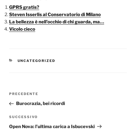
GPRS gratis?
Steven Isserlis al Conservatorio di Milano
La bellezza è nell’occhio di chi guarda, ma…
Vicolo cieco
CATEGORIE
UNCATEGORIZED
Navigazione
Articolo
PRECEDENTE
articoli
precedente:
Burocrazia, bei ricordi
Articolo
SUCCESSIVO
successivo
Open Nova: l’ultima carica a Isbucevski