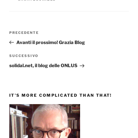
Navigazione
Articolo
PRECEDENTE
articoli
precedente:
Avanti il prossimo! Grazia Blog
Articolo
SUCCESSIVO
successivo
solidal.net, il blog delle ONLUS
IT’S MORE COMPLICATED THAN THAT!