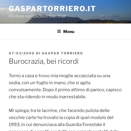
Salta
GASPARTORRIERO.IT
al
It's more complicated than that!
contenuto
Menu
PUBBLICATO
07/03/2006
DI
GASPAR TORRIERO
IL
Burocrazia, bei ricordi
Torno a casa e trovo mia moglie accasciata su una
sedia, con un foglio in mano, che si agita
convulsamente. Dopo il primo attimo di panico, capisco
che sta ridendo in modo inarrestabile.
Mi spiega, tra le lacrime, che facendo pulizia delle
vecchie carte ha trovato la copia di quel modulo del
1993, in cui denunciava alla Guardia Forestale il