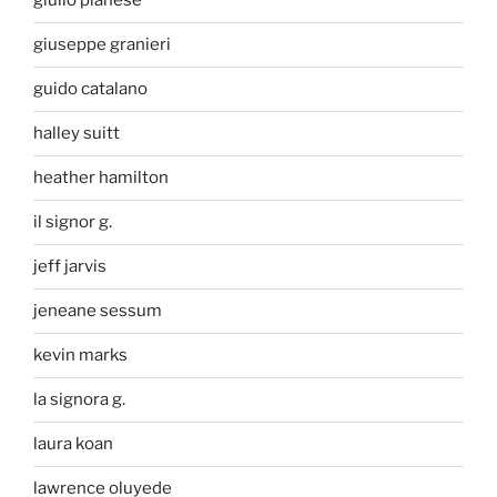
giulio pianese
giuseppe granieri
guido catalano
halley suitt
heather hamilton
il signor g.
jeff jarvis
jeneane sessum
kevin marks
la signora g.
laura koan
lawrence oluyede