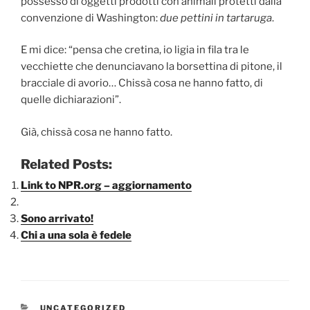
possesso di oggetti prodotti con animali protetti dalla
convenzione di Washington:
due pettini in tartaruga
.
E mi dice: “pensa che cretina, io ligia in fila tra le
vecchiette che denunciavano la borsettina di pitone, il
bracciale di avorio… Chissà cosa ne hanno fatto, di
quelle dichiarazioni”.
Già, chissà cosa ne hanno fatto.
Related Posts:
Link to NPR.org – aggiornamento
Sono arrivato!
Chi a una sola è fedele
CATEGORIE
UNCATEGORIZED