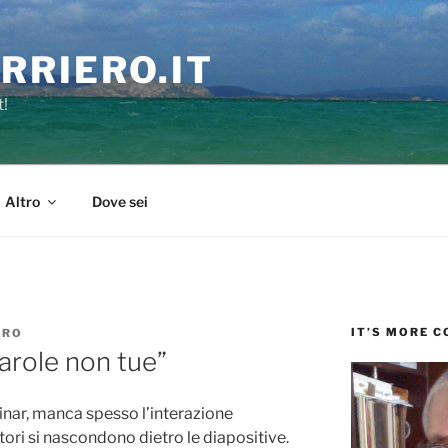
RRIERO.IT
t!
Altro
Dove sei
IT’S MORE 
ERO
arole non tue”
binar, manca spesso l’interazione
tori si nascondono dietro le diapositive.