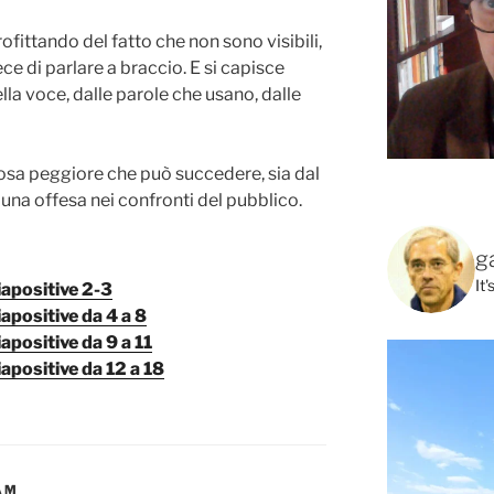
ofittando del fatto che non sono visibili,
e di parlare a braccio. E si capisce
lla voce, dalle parole che usano, dalle
cosa peggiore che può succedere, sia dal
una offesa nei confronti del pubblico.
g
It
diapositive 2-3
iapositive da 4 a 8
iapositive da 9 a 11
iapositive da 12 a 18
AM