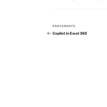
Navigazione
Articolo
PRECEDENTE
articoli
precedente:
Copilot in Excel 365