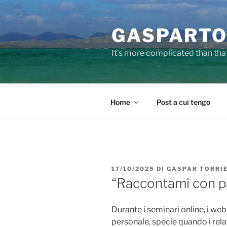
Salta
al
GASPARTO
contenuto
It's more complicated than tha
Home
Post a cui tengo
PUBBLICATO
17/10/2025
DI
GASPAR TORRI
IL
“Raccontami con p
Durante i seminari online, i we
personale, specie quando i rela