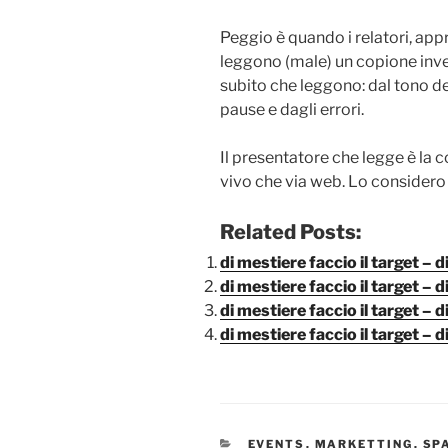
Peggio è quando i relatori, appr
leggono (male) un copione invec
subito che leggono: dal tono de
pause e dagli errori.
Il presentatore che legge è la 
vivo che via web. Lo considero 
Related Posts:
di mestiere faccio il target – 
di mestiere faccio il target – d
di mestiere faccio il target – d
di mestiere faccio il target – d
CATEGORIE
EVENTS
,
MARKETTING
,
SP