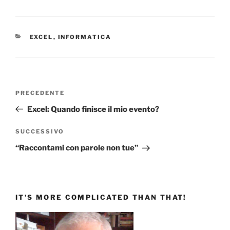
CATEGORIE
EXCEL
,
INFORMATICA
Navigazione
Articolo
PRECEDENTE
articoli
precedente:
Excel: Quando finisce il mio evento?
Articolo
SUCCESSIVO
successivo
“Raccontami con parole non tue”
IT’S MORE COMPLICATED THAN THAT!