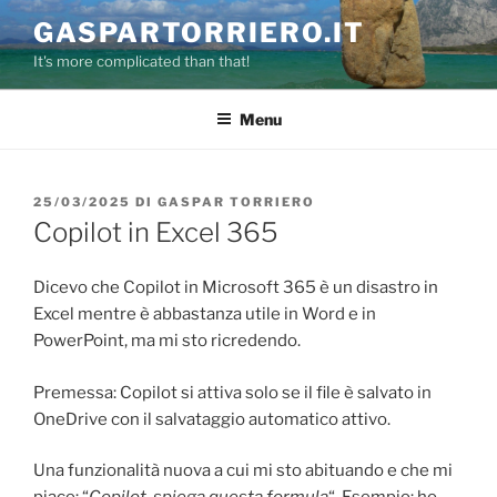
Salta
GASPARTORRIERO.IT
al
It's more complicated than that!
contenuto
Menu
PUBBLICATO
25/03/2025
DI
GASPAR TORRIERO
IL
Copilot in Excel 365
Dicevo che Copilot in Microsoft 365 è un disastro in
Excel mentre è abbastanza utile in Word e in
PowerPoint, ma mi sto ricredendo.
Premessa: Copilot si attiva solo se il file è salvato in
OneDrive con il salvataggio automatico attivo.
Una funzionalità nuova a cui mi sto abituando e che mi