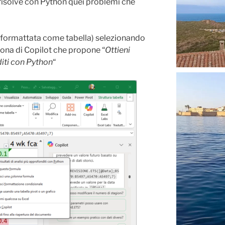
 risolve con Python quei problemi che
 (formattata come tabella) selezionando
cona di Copilot che propone “
Ottieni
nditi con Python
“