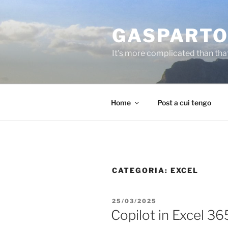
Salta
al
GASPARTO
contenuto
It's more complicated than tha
Home
Post a cui tengo
CATEGORIA:
EXCEL
PUBBLICATO
25/03/2025
IL
Copilot in Excel 36