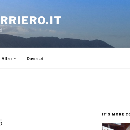
RRIERO.IT
t!
Altro
Dove sei
IT’S MORE 
5