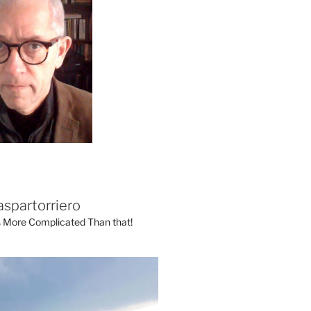
aspartorriero
's More Complicated Than that!