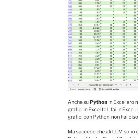
Anche su
Python
in Excel ero 
grafici in Excel te li fai in Excel
grafici con Python, non hai bis
Ma succede che gli LLM sono deb