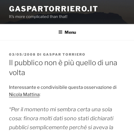
Salta
GASPARTORRIERO.IT
al
It's more complicated than that!
contenuto
Menu
PUBBLICATO
03/05/2008
DI
GASPAR TORRIERO
IL
Il pubblico non è più quello di una
volta
Interessante e condivisibile questa osservazione di
Nicola Mattina
:
“Per il momento mi sembra certa una sola
cosa: finora molti dati sono stati dichiarati
pubblici
semplicemente perché si aveva la