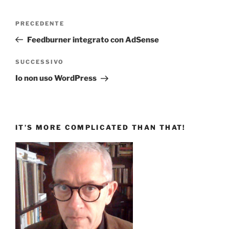
Navigazione
Articolo
PRECEDENTE
articoli
precedente:
Feedburner integrato con AdSense
Articolo
SUCCESSIVO
successivo
Io non uso WordPress
IT’S MORE COMPLICATED THAN THAT!