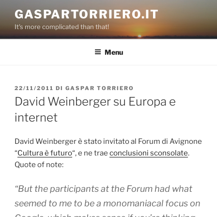
Salta
GASPARTORRIERO.IT
al
It's more complicated than that!
contenuto
Menu
PUBBLICATO
22/11/2011
DI
GASPAR TORRIERO
IL
David Weinberger su Europa e
internet
David Weinberger è stato invitato al Forum di Avignone
“
Cultura è futuro
“, e ne trae
conclusioni sconsolate
.
Quote of note:
“But the participants at the Forum had what
seemed to me to be a monomaniacal focus on