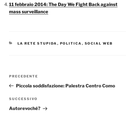
11 febbraio 2014: The Day We Fight Back against
mass surveillance
CATEGORIE
LA RETE STUPIDA
,
POLITICA
,
SOCIAL WEB
Navigazione
Articolo
PRECEDENTE
articoli
precedente:
Piccola soddisfazione: Palestra Centro Como
Articolo
SUCCESSIVO
successivo
Autorevoché?