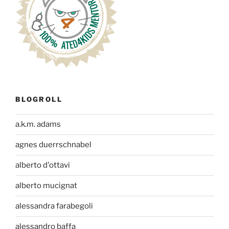
BLOGROLL
a.k.m. adams
agnes duerrschnabel
alberto d'ottavi
alberto mucignat
alessandra farabegoli
alessandro baffa