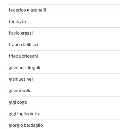
federico giacanelli
feelbyte
flavio grassi
franco bellacci
frieda brioschi
gianluca diegoli
gianluca neri
gianni solla
gigi cogo
gigi tagliapietra
giorgio bardaglio