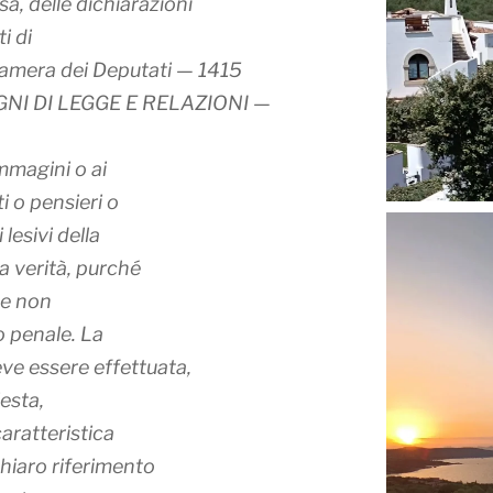
sa, delle dichiarazioni
i di
Camera dei Deputati — 1415
NI DI LEGGE E RELAZIONI —
mmagini o ai
ti o pensieri o
lesivi della
a verità, purché
che non
o penale. La
eve essere effettuata,
iesta,
aratteristica
chiaro riferimento