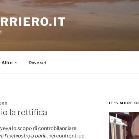
RRIERO.IT
t!
Altro
Dove sei
IT’S MORE 
ERO
o la rettifica
a aveva lo scopo di controbilanciare
l’inchiostro a barili
, nei confronti del