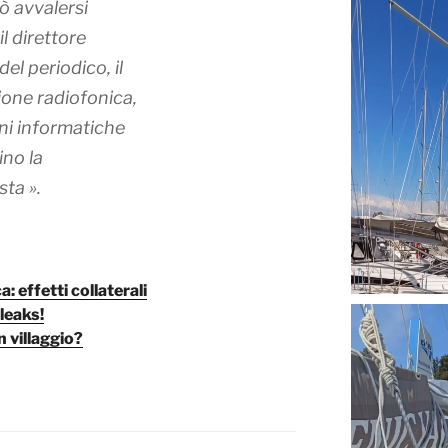
ò avvalersi
il direttore
el periodico, il
ione radiofonica,
oni informatiche
ino la
sta ».
a: effetti collaterali
leaks!
n villaggio?