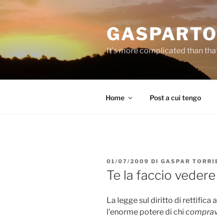
Salta
al
GASPARTO
contenuto
It's more complicated than tha
Home
Post a cui tengo
PUBBLICATO
01/07/2009
DI
GASPAR TORRI
IL
Te la faccio vedere i
La legge sul diritto di rettific
l’enorme potere di chi
comprava 