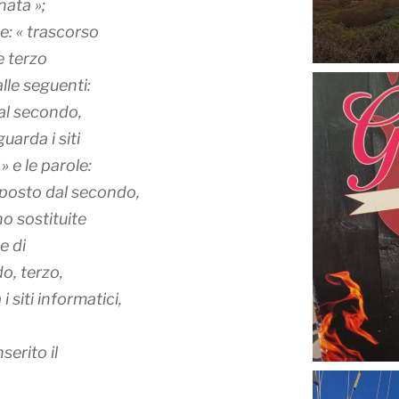
nata »;
e: « trascorso
e terzo
lle seguenti:
 al secondo,
uarda i siti
 e le parole:
isposto dal secondo,
o sostituite
e di
o, terzo,
 siti informatici,
serito il