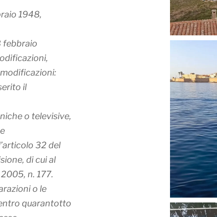
braio 1948,
 8 febbraio
odificazioni,
modificazioni:
rito il
niche o televisive,
he
’articolo 32 del
sione, di cui al
 2005, n. 177.
iarazioni o le
 entro quarantotto