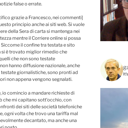
tizie false o errate.
tifico grazie a Francesco, nei commenti]
sto principio anche ai siti web. Si vuole
iere della Sera di carta si mantenga nei
tezza mentre il Corriere online si possa
Siccome il confine tra testata e sito
si è trovato miglior rimedio che
 quelli che non sono testate
e non hanno diffusione nazionale, anche
g
e testate giornalistiche, sono pronti ad
It
rori non appena vengono segnalati.
e, io comincio a mandare richieste di
i web che mi capitano sott’occhio, con
fronti dei siti delle società telefoniche
e, ogni volta che trovo una tariffa mal
nnevolmente decantato, ma anche una
ri posto.