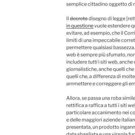
semplice cittadino oggetto di no
Il
decreto
disegno di legge [ret
in questione
vuole estendere que
evitare, ad esempio, che il Corr
limiti di una impeccabile corret
permettere qualsiasi bassezza. 
web è sempre più sfumato, non 
includere
tutti
i siti web, anche
giornalistiche, anche quelli ch
quelli che, a differenza di molt
ammettere e correggere gli er
Allora, se passa una roba simil
rettifica a raffica a tutti i sit
particolare accanimento nei con
e delle maggiori aziende italian
presentata, un prodotto inga
data sbagliata e una virgola fuo