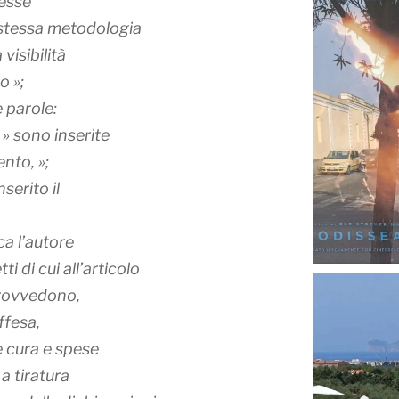
tesse
a stessa metodologia
 visibilità
o »;
 parole:
» sono inserite
nto, »;
serito il
ca l’autore
ti di cui all’articolo
provvedono,
ffesa,
e cura e spese
a tiratura