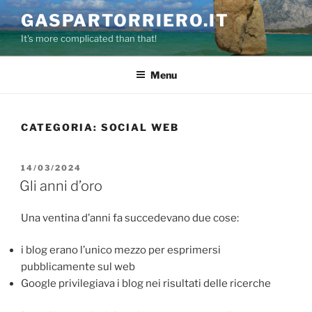
Salta
GASPARTORRIERO.IT
al
It's more complicated than that!
contenuto
Menu
CATEGORIA:
SOCIAL WEB
PUBBLICATO
14/03/2024
IL
Gli anni d’oro
Una ventina d’anni fa succedevano due cose:
i blog erano l’unico mezzo per esprimersi
pubblicamente sul web
Google privilegiava i blog nei risultati delle ricerche