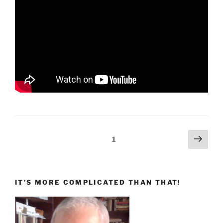
Paginazione
Pagi
Pagina
1
succ
degli
articoli
IT’S MORE COMPLICATED THAN THAT!