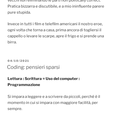
vecchi libri eliminando le parti non politically correct.
Pratica bizzarra e discutibile, e a mio ininfluente parere
pure stupida.
Invece in tutti i film e telefilm americani il nostro eroe,
ogni volta che torna a casa, prima ancora di togliersi il
cappello o levare le scarpe, apre il frigo e si prende una
birra.
PUBBLICATO
04/10/2021
IL
Coding: pensieri sparsi
Lettura : Scrittura = Uso del computer :
Programmazione
Si impara a leggere e a scrivere da piccoli, perché è il
momento in cui si impara con maggiore facilità, per
sempre.