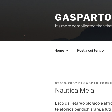
Salta
al
GASPARTO
contenuto
It's more complicated than tha
Home
Post a cui tengo
PUBBLICATO
09/08/2007
DI
GASPAR TORRI
IL
Nautica Mela
Esco dal letargo blogico e affr
telefonica per dichiarare, a fu