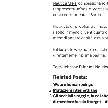
Nautica Mela
, concessionario
rappresenta un’oasi di cortesia
costa nord-orientale Sarda.
Ho avuto un problema al motore
risolto in meno di ventiquattr’o
mese di agosto capirà la mia 
E il loro
sito web
non è neanche m
direttamente in prima pagina.
Tags:
Johnson Evinrude Nautic
Related Posts:
We are human beings
Mutazioni internettiane
Gli occhiali a raggi x, in col
di mestiere faccio il target – 