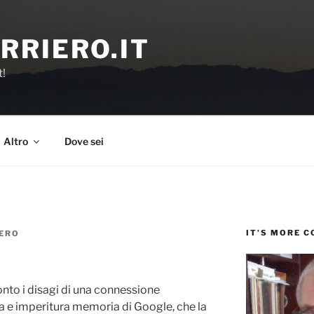
RRIERO.IT
t!
Altro
Dove sei
IT’S MORE 
ERO
onto i disagi di una connessione
tra e imperitura memoria di Google, che la