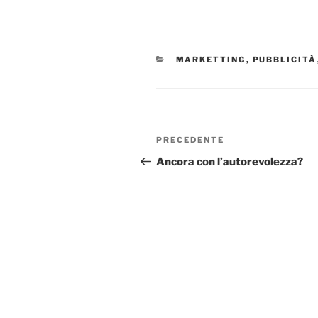
CATEGORIE
MARKETTING
,
PUBBLICITÀ
Navigazione
Articolo
PRECEDENTE
articoli
precedente:
Ancora con l’autorevolezza?