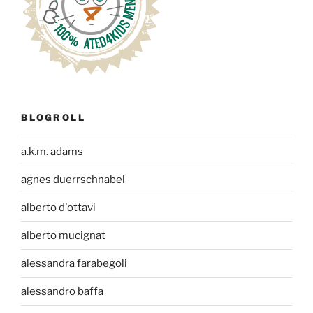
BLOGROLL
a.k.m. adams
agnes duerrschnabel
alberto d'ottavi
alberto mucignat
alessandra farabegoli
alessandro baffa