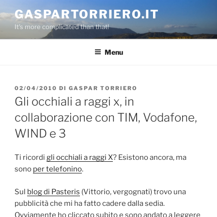
Salta
GASPARTORRIERO.IT
al
It's more complicated than that!
contenuto
Menu
PUBBLICATO
02/04/2010
DI
GASPAR TORRIERO
IL
Gli occhiali a raggi x, in
collaborazione con TIM, Vodafone,
WIND e 3
Ti ricordi
gli occhiali a raggi X
? Esistono ancora, ma
sono
per telefonino
.
Sul
blog di Pasteris
(Vittorio, vergognati) trovo una
pubblicità che mi ha fatto cadere dalla sedia.
Ovviamente ho cliccato subito e sono andato a leggere