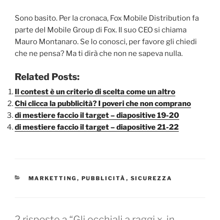
Sono basito. Per la cronaca, Fox Mobile Distribution fa
parte del Mobile Group di Fox. Il suo CEO si chiama
Mauro Montanaro. Se lo conosci, per favore gli chiedi
che ne pensa? Ma ti dirà che non ne sapeva nulla.
Related Posts:
Il contest è un criterio di scelta come un altro
Chi clicca la pubblicità? I poveri che non comprano
di mestiere faccio il target – diapositive 19-20
di mestiere faccio il target – diapositive 21-22
CATEGORIE
MARKETTING
,
PUBBLICITÀ
,
SICUREZZA
2 risposte a “Gli occhiali a raggi x, in