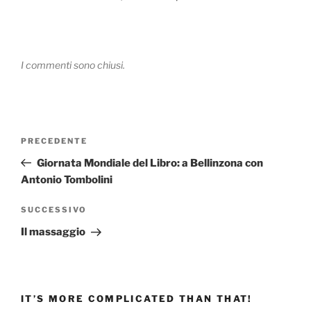
I commenti sono chiusi.
Navigazione
Articolo
PRECEDENTE
articoli
precedente:
Giornata Mondiale del Libro: a Bellinzona con
Antonio Tombolini
Articolo
SUCCESSIVO
successivo
Il massaggio
IT’S MORE COMPLICATED THAN THAT!