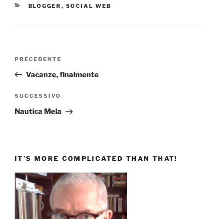
CATEGORIE
BLOGGER
,
SOCIAL WEB
Navigazione
Articolo
PRECEDENTE
articoli
precedente:
Vacanze, finalmente
Articolo
SUCCESSIVO
successivo
Nautica Mela
IT’S MORE COMPLICATED THAN THAT!