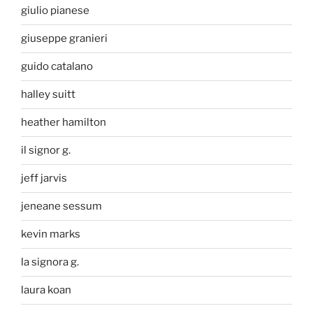
giulio pianese
giuseppe granieri
guido catalano
halley suitt
heather hamilton
il signor g.
jeff jarvis
jeneane sessum
kevin marks
la signora g.
laura koan