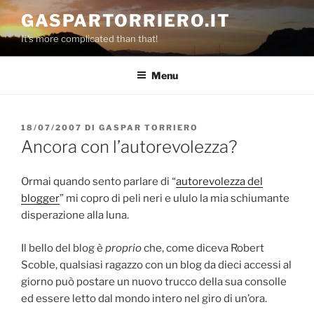
Salta
GASPARTORRIERO.IT
al
It's more complicated than that!
contenuto
Menu
PUBBLICATO
18/07/2007
DI
GASPAR TORRIERO
IL
Ancora con l’autorevolezza?
Ormai quando sento parlare di “
autorevolezza del
blogger
” mi copro di peli neri e ululo la mia schiumante
disperazione alla luna.
Il bello del blog è
proprio
che, come diceva Robert
Scoble, qualsiasi ragazzo con un blog da dieci accessi al
giorno può postare un nuovo trucco della sua consolle
ed essere letto dal mondo intero nel giro di un’ora.