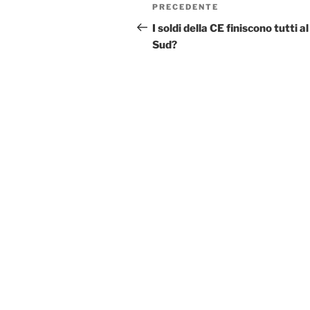
Navigazione
Articolo
PRECEDENTE
articoli
precedente:
I soldi della CE finiscono tutti al
Sud?