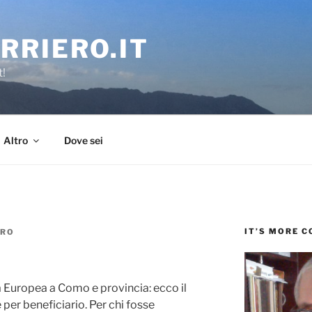
RRIERO.IT
t!
Altro
Dove sei
IT’S MORE 
ERO
 Europea a Como e provincia: ecco il
per beneficiario. Per chi fosse