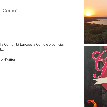
 a Como”
ella Comunità Europea a Como e provincia:
at…
 on
Twitter