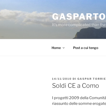
Salta
al
GASPARTO
contenuto
It's more complicated than tha
Home
Post a cui tengo
PUBBLICATO
14/11/2010
DI
GASPAR TORRI
IL
Soldi CE a Como
I progetti 2009 della Comunità
riassunto delle somme erogate 