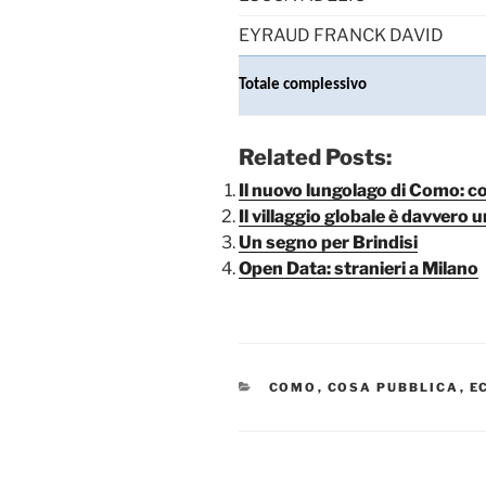
EYRAUD FRANCK DAVID
Totale complessivo
Related Posts:
Il nuovo lungolago di Como: c
Il villaggio globale è davvero u
Un segno per Brindisi
Open Data: stranieri a Milano
CATEGORIE
COMO
,
COSA PUBBLICA
,
E