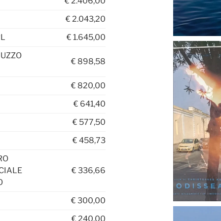
€
2.406,00
€
2.043,20
RL
€
1.645,00
IUZZO
€
898,58
€
820,00
€
641,40
€
577,50
€
458,73
RO
CIALE
€
336,66
O
€
300,00
€
240,00