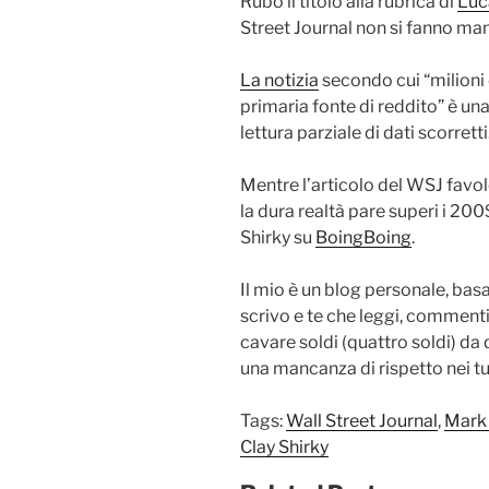
Rubo il titolo alla rubrica di
Luc
Street Journal non si fanno man
La notizia
secondo cui “milioni
primaria fonte di reddito” è una
lettura parziale di dati scorretti
Mentre l’articolo del WSJ favo
la dura realtà pare superi i 200
Shirky su
BoingBoing
.
Il mio è un blog personale, bas
scrivo e te che leggi, commenti,
cavare soldi (quattro soldi) da
una mancanza di rispetto nei tu
Tags:
Wall Street Journal
,
Mark
Clay Shirky