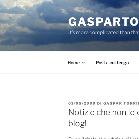
Salta
al
GASPARTO
contenuto
It's more complicated than tha
Home
Post a cui tengo
PUBBLICATO
01/05/2009
DI
GASPAR TORRI
IL
Notizie che non lo
blog!