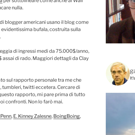
a
per sottolineare come
anche
al Wall
care nulla.
 di blogger americani usano il blog come
 evidentissima bufala, costruita sulla
.
leggia di ingressi medi da 75.000$/anno,
$ assai di rado. Maggiori dettagli da Clay
g
It
ato sul rapporto personale tra me che
 tumbleri, twitti eccetera. Cercare di
 questo rapporto, mi pare prima di tutto
oi confronti. Non lo farò mai.
 Penn
,
E. Kinney Zalesne
,
BoingBoing
,