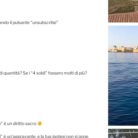
ndo il pulsante “unsubscribe”
 quantità? Se i “4 soldi” fossero molti di più?
” è un diritto sacro
i” è un’aggravante, e la tua ipotesi non si pone