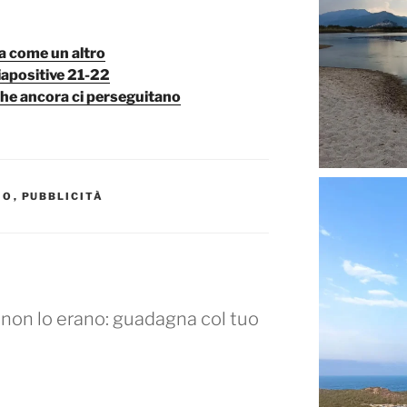
lta come un altro
diapositive 21-22
 che ancora ci perseguitano
MO
,
PUBBLICITÀ
e non lo erano: guadagna col tuo