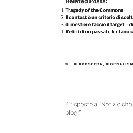
Related Posts:
Tragedy of the Commons
Il contest è un criterio di sce
di mestiere faccio il target – 
Relitti di un passato lontano
CATEGORIE
BLOGOSFERA
,
GIORNALIS
4 risposte a “Notizie ch
blog!”