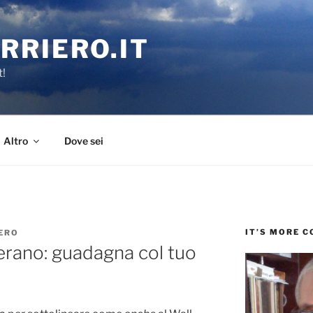
RRIERO.IT
t!
Altro
Dove sei
IT’S MORE 
ERO
 erano: guadagna col tuo