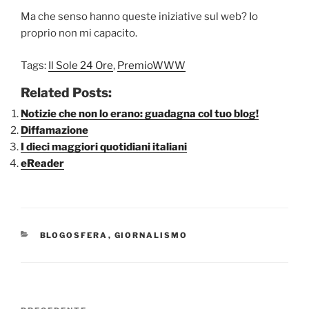
Ma che senso hanno queste iniziative sul web? Io
proprio non mi capacito.
Tags:
Il Sole 24 Ore
,
PremioWWW
Related Posts:
Notizie che non lo erano: guadagna col tuo blog!
Diffamazione
I dieci maggiori quotidiani italiani
eReader
CATEGORIE
BLOGOSFERA
,
GIORNALISMO
Navigazione