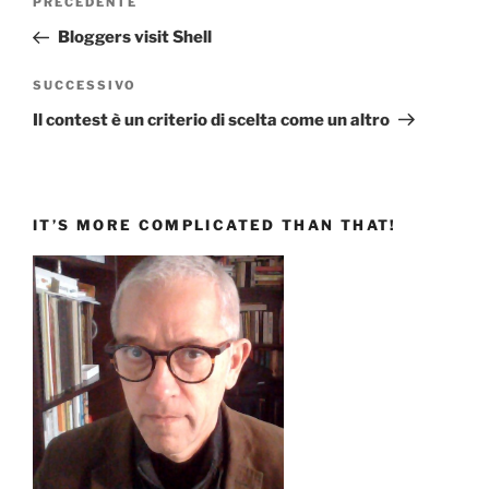
Articolo
PRECEDENTE
articoli
precedente:
Bloggers visit Shell
Articolo
SUCCESSIVO
successivo
Il contest è un criterio di scelta come un altro
IT’S MORE COMPLICATED THAN THAT!