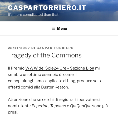
Salta
GASPARTORRIERO.IT
al
It's more complicated than that!
contenuto
Menu
PUBBLICATO
28/11/2007
DI
GASPAR TORRIERO
IL
Tragedy of the Commons
Il Premio
WWW del Sole24 Ore – Sezione Blog
mi
sembra un ottimo esempio di come il
celhopiulunghismo
, applicato ai blog, produca solo
effetti comici alla Buster Keaton.
Attenzione che se cerchi di registrarti per votare, i
nomi utente
Paperino
,
Topolino
e
QuiQuoQua
sono già
presi.