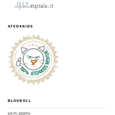
ATED4KIDS
BLOGROLL
a.k.m. adams