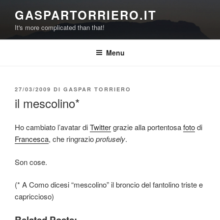
Salta
GASPARTORRIERO.IT
al
It's more complicated than that!
contenuto
Menu
PUBBLICATO
27/03/2009
DI
GASPAR TORRIERO
IL
il mescolino*
Ho cambiato l’avatar di
Twitter
grazie alla portentosa
foto
di
Francesca
, che ringrazio
profusely
.
Son cose.
(* A Como dicesi “mescolino” il broncio del fantolino triste e
capriccioso)
Related Posts: