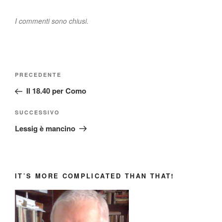
I commenti sono chiusi.
Navigazione
Articolo
PRECEDENTE
articoli
precedente:
Il 18.40 per Como
Articolo
SUCCESSIVO
successivo
Lessig è mancino
IT’S MORE COMPLICATED THAN THAT!