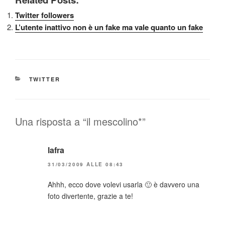
Twitter followers
L’utente inattivo non è un fake ma vale quanto un fake
CATEGORIE
TWITTER
Una risposta a “il mescolino*”
lafra
31/03/2009 ALLE 08:43
Ahhh, ecco dove volevi usarla 🙂 è davvero una
foto divertente, grazie a te!