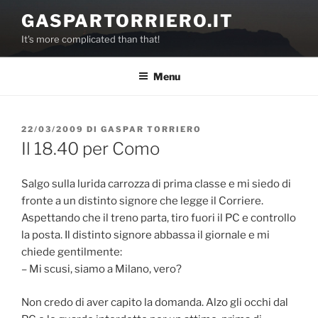
Salta
GASPARTORRIERO.IT
al
It's more complicated than that!
contenuto
Menu
PUBBLICATO
22/03/2009
DI
GASPAR TORRIERO
IL
Il 18.40 per Como
Salgo sulla lurida carrozza di prima classe e mi siedo di
fronte a un distinto signore che legge il Corriere.
Aspettando che il treno parta, tiro fuori il PC e controllo
la posta. Il distinto signore abbassa il giornale e mi
chiede gentilmente:
– Mi scusi, siamo a Milano, vero?
Non credo di aver capito la domanda. Alzo gli occhi dal