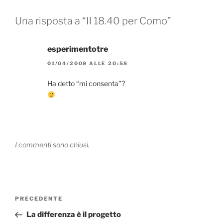
Una risposta a “Il 18.40 per Como”
esperimentotre
01/04/2009 ALLE 20:58
Ha detto “mi consenta”?
I commenti sono chiusi.
Navigazione
Articolo
PRECEDENTE
articoli
precedente:
La differenza è il progetto