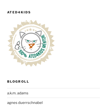
ATED4KIDS
BLOGROLL
a.k.m. adams
agnes duerrschnabel