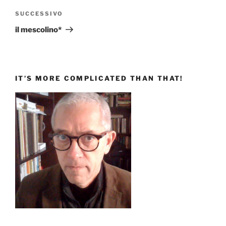
Articolo
SUCCESSIVO
successivo
il mescolino*
IT’S MORE COMPLICATED THAN THAT!