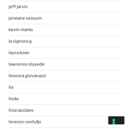
jeff jarvis
jeneane sessum
kevin marks
la signora g.
laura koan
lawrence oluyede
leonora giovanazzi
lia
linda
livia iacolare
lorenzo confu§o