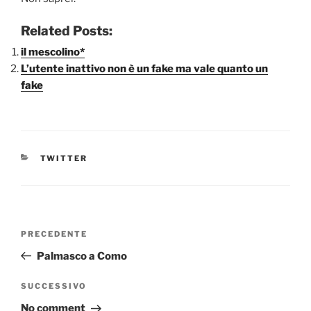
Related Posts:
il mescolino*
L’utente inattivo non è un fake ma vale quanto un
fake
CATEGORIE
TWITTER
Navigazione
Articolo
PRECEDENTE
articoli
precedente:
Palmasco a Como
Articolo
SUCCESSIVO
successivo
No comment