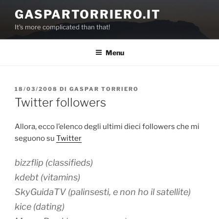
Salta
GASPARTORRIERO.IT
al
It's more complicated than that!
contenuto
Menu
PUBBLICATO
18/03/2008
DI
GASPAR TORRIERO
IL
Twitter followers
Allora, ecco l’elenco degli ultimi dieci followers che mi
seguono su
Twitter
bizzflip (classifieds)
kdebt (vitamins)
SkyGuidaTV (palinsesti, e non ho il satellite)
kice (dating)