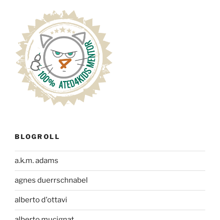
BLOGROLL
a.k.m. adams
agnes duerrschnabel
alberto d'ottavi
alberto mucignat