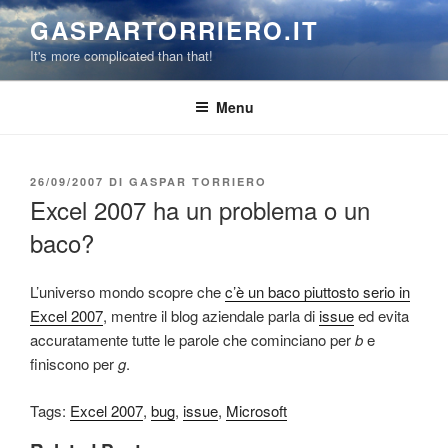
Salta
GASPARTORRIERO.IT
al
It's more complicated than that!
contenuto
Menu
PUBBLICATO
26/09/2007
DI
GASPAR TORRIERO
IL
Excel 2007 ha un problema o un
baco?
L’universo mondo scopre che
c’è un baco piuttosto serio in
Excel 2007
, mentre il blog aziendale parla di
issue
ed evita
accuratamente tutte le parole che cominciano per
b
e
finiscono per
g
.
Tags:
Excel 2007
,
bug
,
issue
,
Microsoft