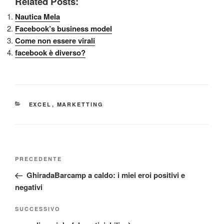
Related Posts:
Nautica Mela
Facebook’s business model
Come non essere virali
facebook è diverso?
CATEGORIE
EXCEL
,
MARKETTING
Navigazione
Articolo
PRECEDENTE
articoli
precedente:
GhiradaBarcamp a caldo: i miei eroi positivi e
negativi
Articolo
SUCCESSIVO
successivo