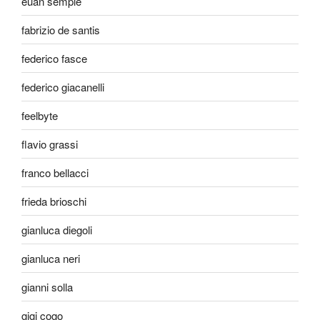
euan semple
fabrizio de santis
federico fasce
federico giacanelli
feelbyte
flavio grassi
franco bellacci
frieda brioschi
gianluca diegoli
gianluca neri
gianni solla
gigi cogo