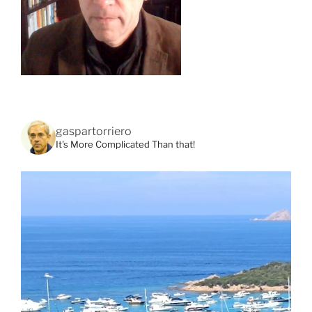
gaspartorriero
It's More Complicated Than that!