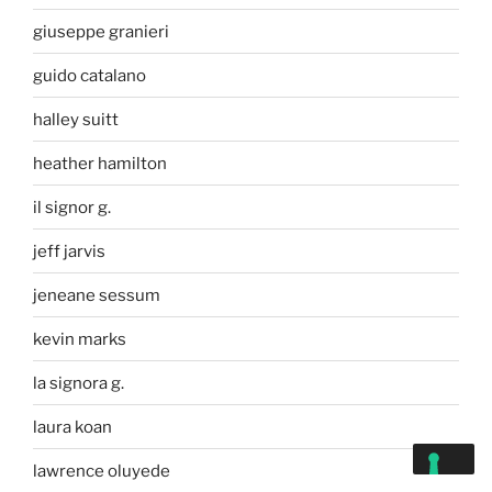
giuseppe granieri
guido catalano
halley suitt
heather hamilton
il signor g.
jeff jarvis
jeneane sessum
kevin marks
la signora g.
laura koan
lawrence oluyede