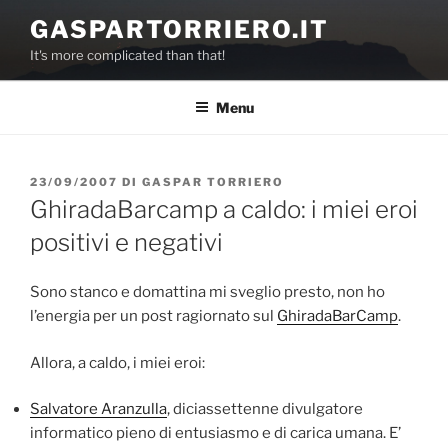
Salta
GASPARTORRIERO.IT
al
It's more complicated than that!
contenuto
Menu
PUBBLICATO
23/09/2007
DI
GASPAR TORRIERO
IL
GhiradaBarcamp a caldo: i miei eroi
positivi e negativi
Sono stanco e domattina mi sveglio presto, non ho
l’energia per un post ragiornato sul
GhiradaBarCamp
.
Allora, a caldo, i miei eroi:
Salvatore Aranzulla
, diciassettenne divulgatore
informatico pieno di entusiasmo e di carica umana. E’