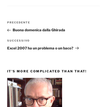
Navigazione
Articolo
PRECEDENTE
articoli
precedente:
Buona domenica dalla Ghirada
Articolo
SUCCESSIVO
successivo
Excel 2007 ha un problema o un baco?
IT’S MORE COMPLICATED THAN THAT!