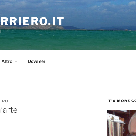
RRIERO.IT
t!
Altro
Dove sei
IT’S MORE 
ERO
’arte