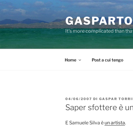
Salta
al
GASPARTO
contenuto
It's more complicated than tha
Home
Post a cui tengo
PUBBLICATO
04/06/2007
DI
GASPAR TORRI
IL
Saper sfottere è un
E Samuele Silva è
un artista
.