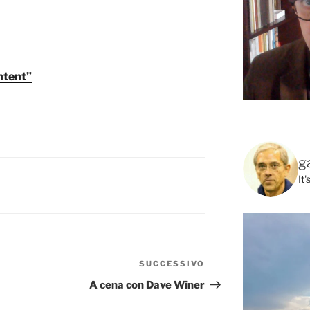
ntent”
g
It
SUCCESSIVO
Articolo
successivo
A cena con Dave Winer