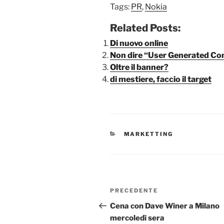
Tags:
PR
,
Nokia
Related Posts:
Di nuovo online
Non dire “User Generated Co
Oltre il banner?
di mestiere, faccio il target
CATEGORIE
MARKETTING
Navigazione
Articolo
PRECEDENTE
articoli
precedente:
Cena con Dave Winer a Milano
mercoledì sera