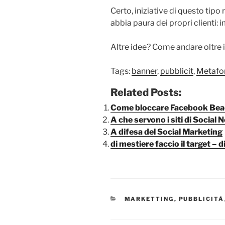
Certo, iniziative di questo tipo
abbia paura dei propri clienti: 
Altre idee? Come andare oltre 
Tags:
banner
,
pubblicit
,
Metafo
Related Posts:
Come bloccare Facebook Be
A che servono i siti di Social
A difesa del Social Marketing
di mestiere faccio il target – 
CATEGORIE
MARKETTING
,
PUBBLICITÀ