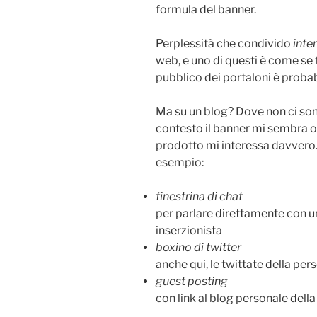
formula del banner.
Perplessità che condivido
inte
web, e uno di questi è come se 
pubblico dei portaloni è probabi
Ma su un blog? Dove non ci son
contesto il banner mi sembra o 
prodotto mi interessa davvero. 
esempio:
finestrina di chat
per parlare direttamente con u
inserzionista
boxino di twitter
anche qui, le twittate della per
guest posting
con link al blog personale del