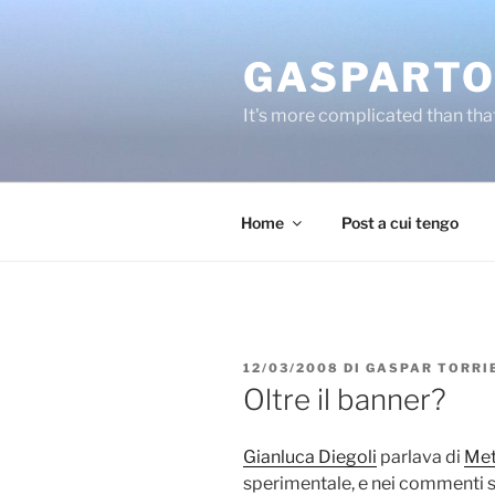
Salta
al
GASPARTO
contenuto
It's more complicated than tha
Home
Post a cui tengo
PUBBLICATO
12/03/2008
DI
GASPAR TORRI
IL
Oltre il banner?
Gianluca Diegoli
parlava di
Met
sperimentale, e nei commenti s