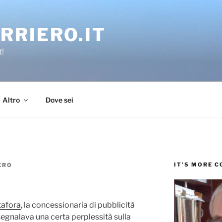
RRIERO.IT
t!
Altro
Dove sei
IT’S MORE 
ERO
afora
, la concessionaria di pubblicità
egnalava una certa perplessità sulla