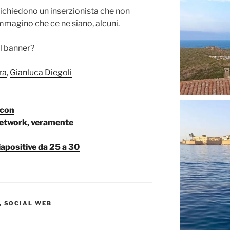
 richiedono un inserzionista che non
immagino che ce ne siano, alcuni.
il banner?
ra
,
Gianluca Diegoli
acon
 Network, veramente
diapositive da 25 a 30
,
SOCIAL WEB