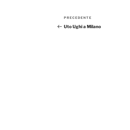
Navigazione
Articolo
PRECEDENTE
articoli
precedente:
Uto Ughi a Milano