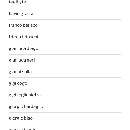
feelbyte
flavio grassi
franco bellacci
frieda brioschi
gianluca diegoli
gianluca neri
gianni solla
gigi cogo
gigi tagliapietra
giorgio bardaglio
giorgio biso
giorgio jannis