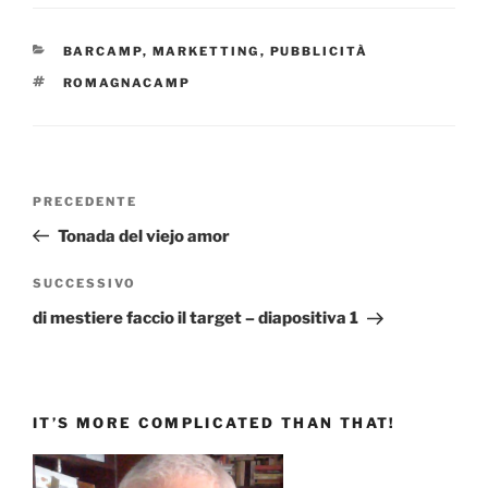
CATEGORIE
BARCAMP
,
MARKETTING
,
PUBBLICITÀ
TAG
ROMAGNACAMP
Navigazione
Articolo
PRECEDENTE
articoli
precedente:
Tonada del viejo amor
Articolo
SUCCESSIVO
successivo
di mestiere faccio il target – diapositiva 1
IT’S MORE COMPLICATED THAN THAT!