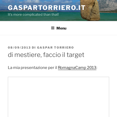
Salta
GASPARTORRIERO.IT
al
It's more complicated than that!
contenuto
Menu
PUBBLICATO
08/09/2013
DI
GASPAR TORRIERO
IL
di mestiere, faccio il target
La mia presentazione per il
RomagnaCamp 2013
: