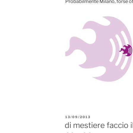
Probabilmente Milano, forse ott
PUBBLICATO
13/09/2013
IL
di mestiere faccio i