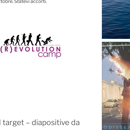
obre. Statevi accorti.
l target – diapositive da