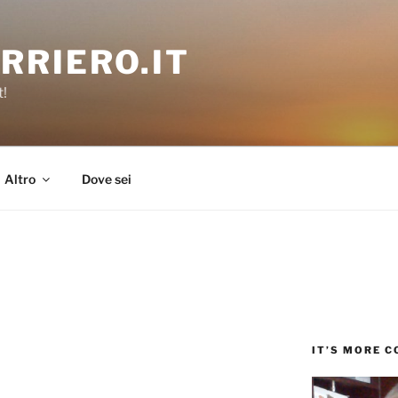
RRIERO.IT
t!
Altro
Dove sei
IT’S MORE 