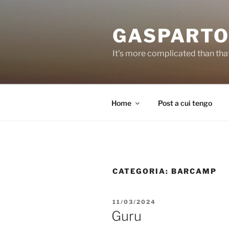
Salta
al
GASPARTO
contenuto
It's more complicated than tha
Home
Post a cui tengo
CATEGORIA:
BARCAMP
PUBBLICATO
11/03/2024
IL
Guru