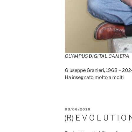
OLYMPUS DIGITAL CAMERA
Giuseppe Granieri
, 1968 – 202
Ha insegnato molto a molti
PUBBLICATO
03/06/2016
IL
(R) E V O L U T I O