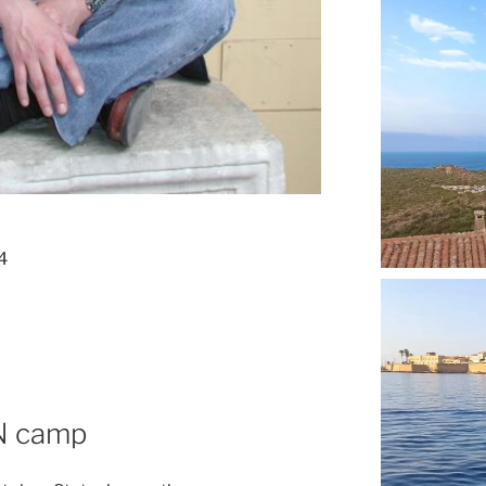
4
 N camp