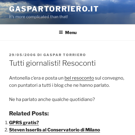
Salta
GASPARTORRIERO.IT
al
It's more complicated than that!
contenuto
Menu
PUBBLICATO
29/05/2006
DI
GASPAR TORRIERO
IL
Tutti giornalisti! Resoconti
Antonella c’era e posta un
bel resoconto
sul convegno,
con puntatori a tutti i blog che ne hanno parlato.
Ne ha parlato anche qualche quotidiano?
Related Posts:
GPRS gratis?
Steven Isserlis al Conservatorio di Milano