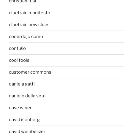
christian fusi
cluetrain manifesto
cluetrain new clues
coderdojo como
confu§o
cool tools
customer commons
daniela gatti
daniele della seta
dave winer
david isenberg
david weinberger