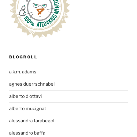
BLOGROLL
a.k.m. adams
agnes duerrschnabel
alberto d'ottavi
alberto mucignat
alessandra farabegoli
alessandro baffa