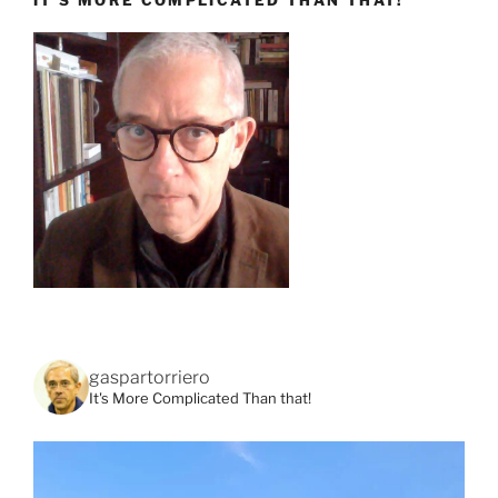
IT’S MORE COMPLICATED THAN THAT!
gaspartorriero
It's More Complicated Than that!