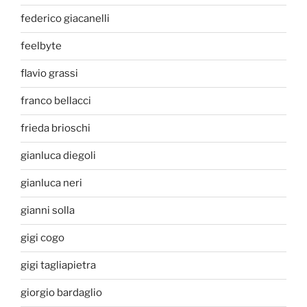
federico giacanelli
feelbyte
flavio grassi
franco bellacci
frieda brioschi
gianluca diegoli
gianluca neri
gianni solla
gigi cogo
gigi tagliapietra
giorgio bardaglio