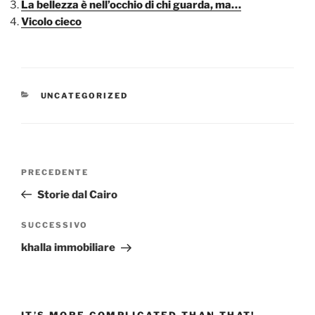
La bellezza è nell’occhio di chi guarda, ma…
Vicolo cieco
CATEGORIE
UNCATEGORIZED
Navigazione
Articolo
PRECEDENTE
articoli
precedente:
Storie dal Cairo
Articolo
SUCCESSIVO
successivo
khalla immobiliare