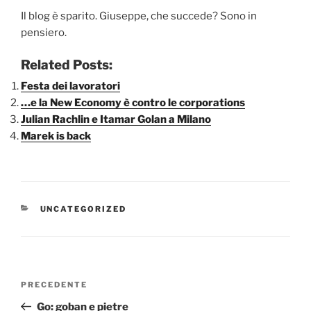
Il blog è sparito. Giuseppe, che succede? Sono in
pensiero.
Related Posts:
Festa dei lavoratori
…e la New Economy è contro le corporations
Julian Rachlin e Itamar Golan a Milano
Marek is back
CATEGORIE
UNCATEGORIZED
Navigazione
Articolo
PRECEDENTE
articoli
precedente:
Go: goban e pietre