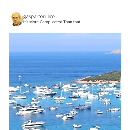
gaspartorriero
It's More Complicated Than that!