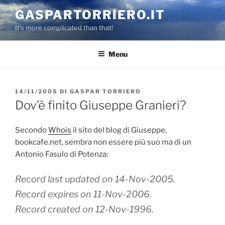
Salta
GASPARTORRIERO.IT
al
It's more complicated than that!
contenuto
Menu
PUBBLICATO
14/11/2005
DI
GASPAR TORRIERO
IL
Dov’è finito Giuseppe Granieri?
Secondo
Whois
il sito del blog di Giuseppe,
bookcafe.net, sembra non essere più suo ma di un
Antonio Fasulo di Potenza:
Record last updated on 14-Nov-2005.
Record expires on 11-Nov-2006.
Record created on 12-Nov-1996.