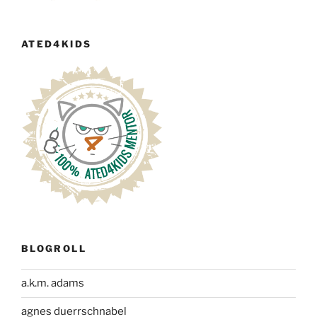
ATED4KIDS
BLOGROLL
a.k.m. adams
agnes duerrschnabel