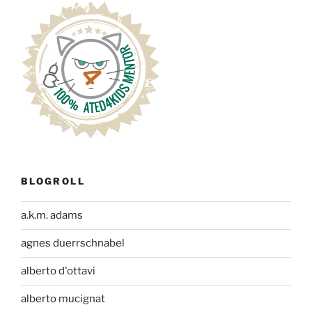
BLOGROLL
a.k.m. adams
agnes duerrschnabel
alberto d'ottavi
alberto mucignat