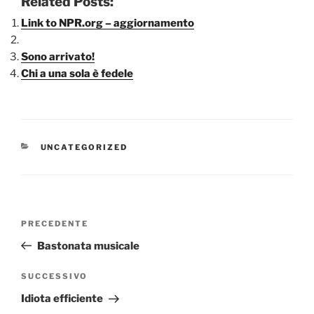
Related Posts:
Link to NPR.org – aggiornamento
Sono arrivato!
Chi a una sola è fedele
CATEGORIE
UNCATEGORIZED
Navigazione
Articolo
PRECEDENTE
articoli
precedente:
Bastonata musicale
Articolo
SUCCESSIVO
successivo
Idiota efficiente