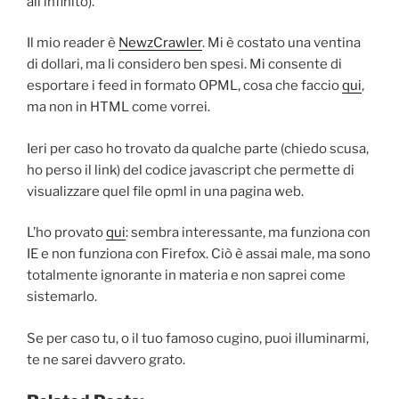
all’infinito).
Il mio reader è
NewzCrawler
. Mi è costato una ventina
di dollari, ma li considero ben spesi. Mi consente di
esportare i feed in formato OPML, cosa che faccio
qui
,
ma non in HTML come vorrei.
Ieri per caso ho trovato da qualche parte (chiedo scusa,
ho perso il link) del codice javascript che permette di
visualizzare quel file opml in una pagina web.
L’ho provato
qui
: sembra interessante, ma funziona con
IE e non funziona con Firefox. Ciò è assai male, ma sono
totalmente ignorante in materia e non saprei come
sistemarlo.
Se per caso tu, o il tuo famoso cugino, puoi illuminarmi,
te ne sarei davvero grato.