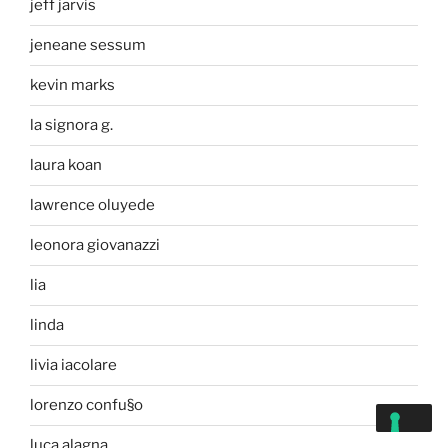
jeff jarvis
jeneane sessum
kevin marks
la signora g.
laura koan
lawrence oluyede
leonora giovanazzi
lia
linda
livia iacolare
lorenzo confu§o
luca alagna