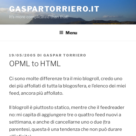
Salta
GASPARTORRIERO.IT
al
It's more complicated than that!
contenuto
Menu
PUBBLICATO
19/05/2005
DI
GASPAR TORRIERO
IL
OPML to HTML
Ci sono molte differenze tra il mio blogroll, credo uno
dei più affollati di tutta la blogosfera, e l’elenco dei miei
feed, ancora più affollato.
Il blogroll è piuttosto statico, mentre che il feedreader
no: mi capita di aggiungere tre o quattro feed nuovi a
settimana, e anche di cancellarne uno o due (tra
parentesi, questa è una tendenza che non può durare