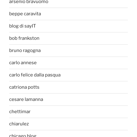
arsenio bravuomo
beppe caravita
blog di sayIT
bob frankston
bruno ragogna
carlo annese
carlo felice dalla pasqua
catriona potts
cesare lamanna
chettimar
chiarulez
chicago blog