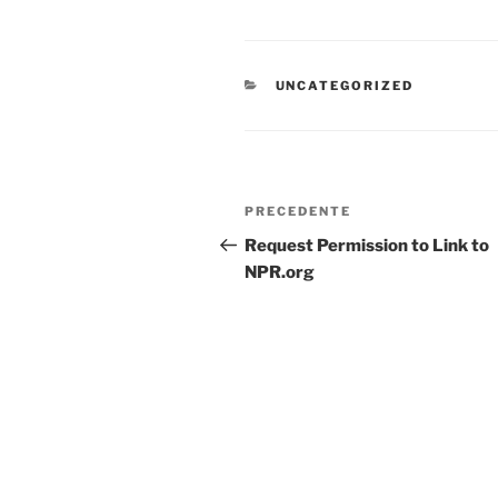
CATEGORIE
UNCATEGORIZED
Navigazione
Articolo
PRECEDENTE
articoli
precedente:
Request Permission to Link to
NPR.org