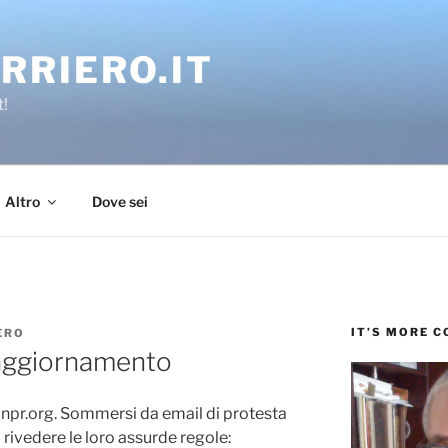
RRIERO.IT
t!
Altro
Dove sei
IT’S MORE 
ERO
 aggiornamento
in npr.org. Sommersi da email di protesta
a rivedere le loro assurde regole: