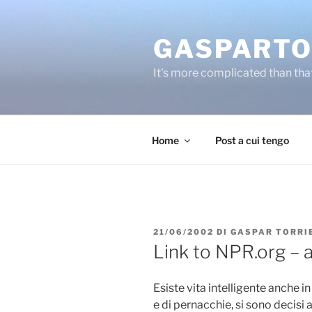
Salta
al
GASPARTO
contenuto
It's more complicated than tha
Home
Post a cui tengo
PUBBLICATO
21/06/2002
DI
GASPAR TORRI
IL
Link to NPR.org –
Esiste vita intelligente anche 
e di pernacchie, si sono decisi 