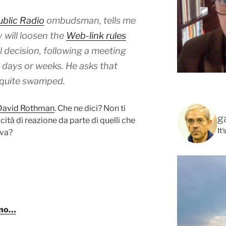
ublic Radio
ombudsman, tells me
y will loosen the
Web-link rules
al decision, following a meeting
n days or weeks. He asks that
quite swamped
.
 David Rothman
. Che ne dici? Non ti
g
tà di reazione da parte di quelli che
It
iva?
eno…