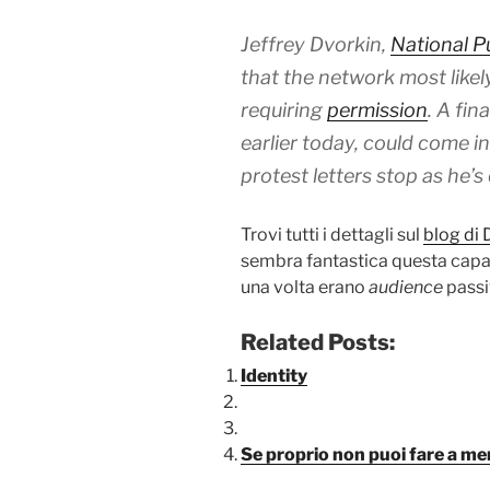
Jeffrey Dvorkin,
National P
that the network most likel
requiring
permission
. A fin
earlier today, could come i
protest letters stop as he’s
Trovi tutti i dettagli sul
blog di
sembra fantastica questa capaci
una volta erano
audience
pass
Related Posts:
Identity
Se proprio non puoi fare a m