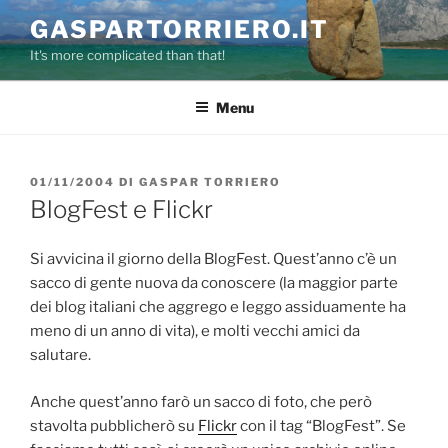
Salta
GASPARTORRIERO.IT
al
It's more complicated than that!
contenuto
Menu
PUBBLICATO
01/11/2004
DI
GASPAR TORRIERO
IL
BlogFest e Flickr
Si avvicina il giorno della BlogFest. Quest’anno c’è un
sacco di gente nuova da conoscere (la maggior parte
dei blog italiani che aggrego e leggo assiduamente ha
meno di un anno di vita), e molti vecchi amici da
salutare.
Anche quest’anno farò un sacco di foto, che però
stavolta pubblicherò su
Flickr
con il tag “BlogFest”. Se