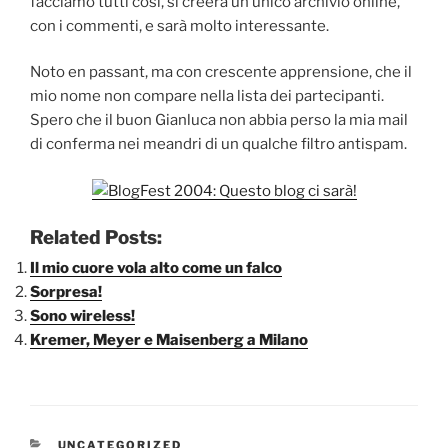
facciamo tutti così, si creerà un unico archivio online,
con i commenti, e sarà molto interessante.
Noto en passant, ma con crescente apprensione, che il
mio nome non compare nella lista dei partecipanti.
Spero che il buon Gianluca non abbia perso la mia mail
di conferma nei meandri di un qualche filtro antispam.
Related Posts:
Il mio cuore vola alto come un falco
Sorpresa!
Sono wireless!
Kremer, Meyer e Maisenberg a Milano
CATEGORIE
UNCATEGORIZED