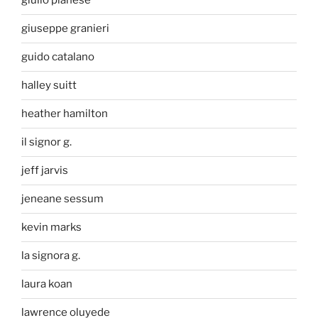
giulio pianese
giuseppe granieri
guido catalano
halley suitt
heather hamilton
il signor g.
jeff jarvis
jeneane sessum
kevin marks
la signora g.
laura koan
lawrence oluyede