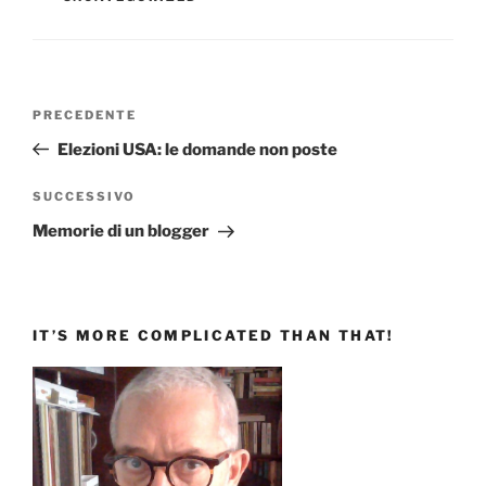
Navigazione
Articolo
PRECEDENTE
articoli
precedente:
Elezioni USA: le domande non poste
Articolo
SUCCESSIVO
successivo
Memorie di un blogger
IT’S MORE COMPLICATED THAN THAT!