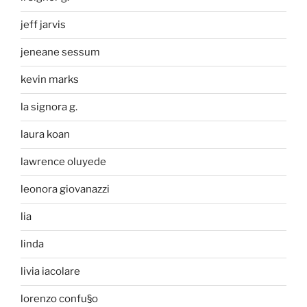
jeff jarvis
jeneane sessum
kevin marks
la signora g.
laura koan
lawrence oluyede
leonora giovanazzi
lia
linda
livia iacolare
lorenzo confu§o