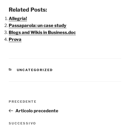
Related Posts:
Allegria!
Passaparola: un case study
Blogs and Wikis in Business.doc
Prova
CATEGORIE
UNCATEGORIZED
Navigazione
Articolo
PRECEDENTE
articoli
precedente:
Articolo precedente
Articolo
SUCCESSIVO