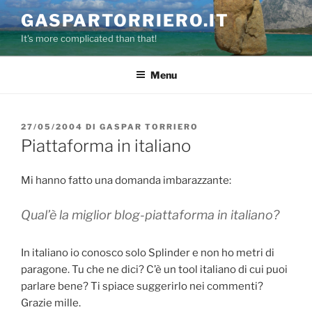
Salta
GASPARTORRIERO.IT
al
It's more complicated than that!
contenuto
Menu
PUBBLICATO
27/05/2004
DI
GASPAR TORRIERO
IL
Piattaforma in italiano
Mi hanno fatto una domanda imbarazzante:
Qual’è la miglior blog-piattaforma
in italiano
?
In italiano io conosco solo Splinder e non ho metri di
paragone. Tu che ne dici? C’è un tool italiano di cui puoi
parlare bene? Ti spiace suggerirlo nei commenti?
Grazie mille.