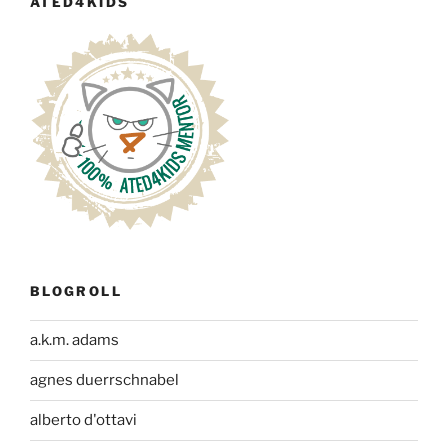
ATED4KIDS
BLOGROLL
a.k.m. adams
agnes duerrschnabel
alberto d'ottavi