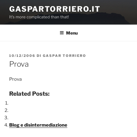
Salta
GASPARTORRIERO.IT
al
It's more complicated than that!
contenuto
Menu
PUBBLICATO
10/12/2006
DI
GASPAR TORRIERO
IL
Prova
Prova
Related Posts:
Blog e disintermediazione