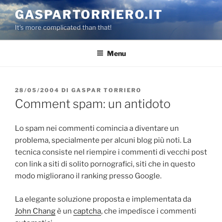
Salta
GASPARTORRIERO.IT
al
It's more complicated than that!
contenuto
Menu
PUBBLICATO
28/05/2004
DI
GASPAR TORRIERO
IL
Comment spam: un antidoto
Lo spam nei commenti comincia a diventare un
problema, specialmente per alcuni blog più noti. La
tecnica consiste nel riempire i commenti di vecchi post
con link a siti di solito pornografici, siti che in questo
modo migliorano il ranking presso Google.
La elegante soluzione proposta e implementata da
John Chang
è un
captcha
, che impedisce i commenti