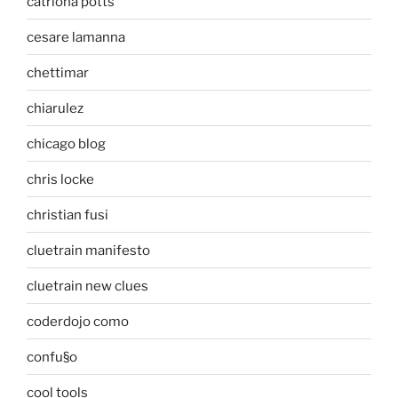
catriona potts
cesare lamanna
chettimar
chiarulez
chicago blog
chris locke
christian fusi
cluetrain manifesto
cluetrain new clues
coderdojo como
confu§o
cool tools