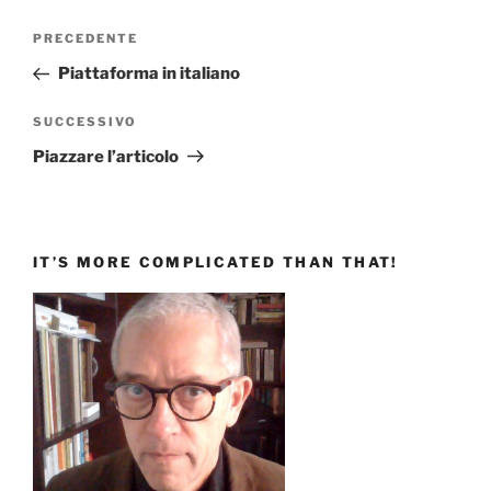
Navigazione
Articolo
PRECEDENTE
articoli
precedente:
Piattaforma in italiano
Articolo
SUCCESSIVO
successivo
Piazzare l’articolo
IT’S MORE COMPLICATED THAN THAT!