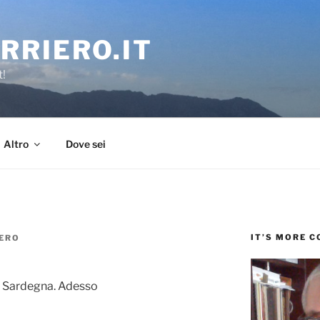
RRIERO.IT
t!
Altro
Dove sei
IT’S MORE 
ERO
in Sardegna. Adesso