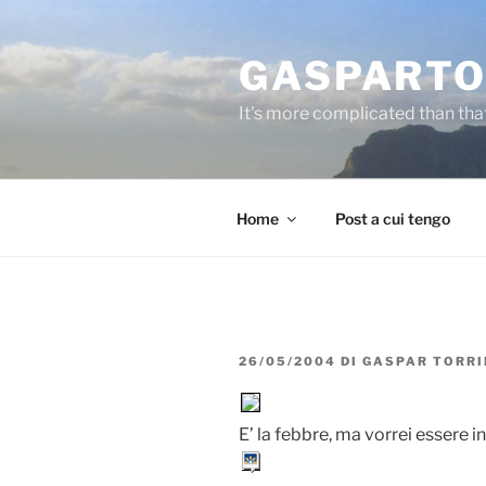
Salta
al
GASPARTO
contenuto
It's more complicated than tha
Home
Post a cui tengo
PUBBLICATO
26/05/2004
DI
GASPAR TORRI
IL
E’ la febbre, ma vorrei essere 