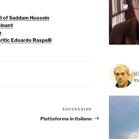
ied of Saddam Hussein
binant
n
ritic Edoardo Raspelli
g
It
SUCCESSIVO
Articolo
successivo
Piattaforma in italiano