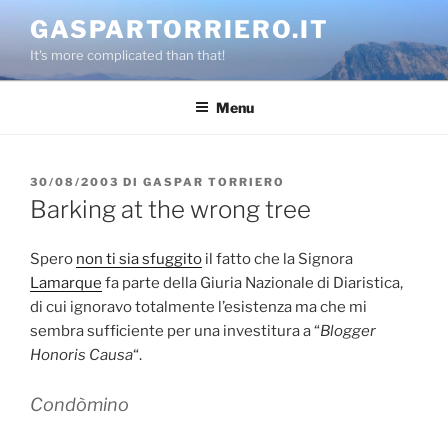
Salta
GASPARTORRIERO.IT
al
It's more complicated than that!
contenuto
Menu
PUBBLICATO
30/08/2003
DI
GASPAR TORRIERO
IL
Barking at the wrong tree
Spero
non ti sia sfuggito
il fatto che la Signora
Lamarque
fa parte della Giuria Nazionale di Diaristica,
di cui ignoravo totalmente l’esistenza ma che mi
sembra sufficiente per una investitura a “
Blogger
Honoris Causa
“.
Condòmino