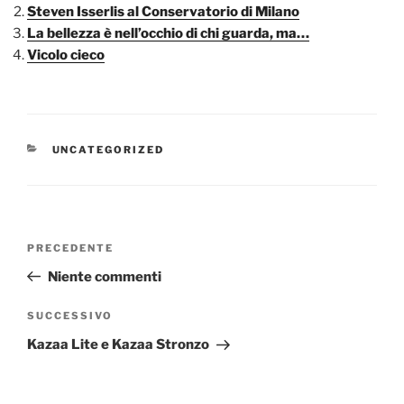
Steven Isserlis al Conservatorio di Milano
La bellezza è nell’occhio di chi guarda, ma…
Vicolo cieco
CATEGORIE
UNCATEGORIZED
Navigazione
Articolo
PRECEDENTE
articoli
precedente:
Niente commenti
Articolo
SUCCESSIVO
successivo
Kazaa Lite e Kazaa Stronzo