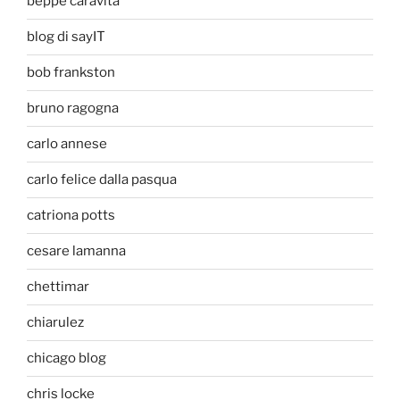
beppe caravita
blog di sayIT
bob frankston
bruno ragogna
carlo annese
carlo felice dalla pasqua
catriona potts
cesare lamanna
chettimar
chiarulez
chicago blog
chris locke