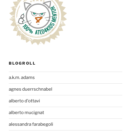
BLOGROLL
a.k.m. adams
agnes duerrschnabel
alberto d'ottavi
alberto mucignat
alessandra farabegoli