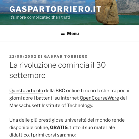
Salta
GASPARTORRIERO.IT
al
It's more complicated than that!
contenuto
Menu
PUBBLICATO
22/09/2002
DI
GASPAR TORRIERO
IL
La rivoluzione comincia il 30
settembre
Questo articolo
della BBC online ti ricorda che tra pochi
giorni apre i battenti su internet
OpenCourseWare
del
Massachusett Institute of Technology.
Una delle più prestigiose università del mondo rende
disponibile online,
GRATIS
, tutto il suo materiale
didattico. I primi corsi saranno: