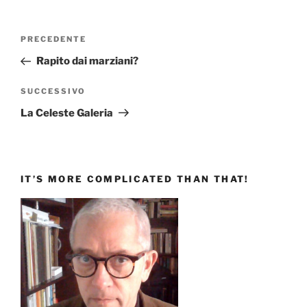
Navigazione
Articolo
PRECEDENTE
articoli
precedente:
Rapito dai marziani?
Articolo
SUCCESSIVO
successivo
La Celeste Galeria
IT’S MORE COMPLICATED THAN THAT!