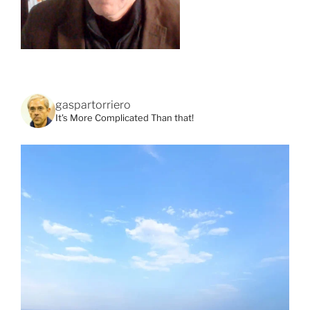
gaspartorriero
It's More Complicated Than that!