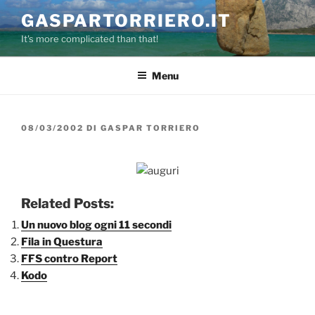
Salta
GASPARTORRIERO.IT
al
It's more complicated than that!
contenuto
Menu
PUBBLICATO
08/03/2002
DI
GASPAR TORRIERO
IL
Related Posts:
Un nuovo blog ogni 11 secondi
Fila in Questura
FFS contro Report
Kodo