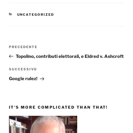
CATEGORIE
UNCATEGORIZED
Navigazione
Articolo
PRECEDENTE
articoli
precedente:
Topolino, contributi elettorali, e Eldred v. Ashcroft
Articolo
SUCCESSIVO
successivo
Google rulez!
IT’S MORE COMPLICATED THAN THAT!