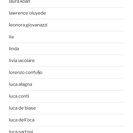
laura koan
lawrence oluyede
leonora giovanazzi
lia
linda
livia iacolare
lorenzo confu§o
luca alagna
luca conti
luca de biase
luca dell'oca
luca sartoni