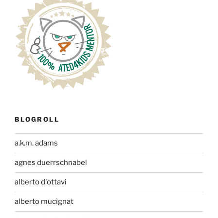
BLOGROLL
a.k.m. adams
agnes duerrschnabel
alberto d'ottavi
alberto mucignat