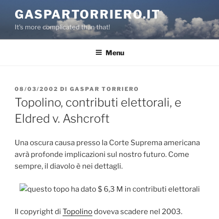
Salta
GASPARTORRIERO.IT
al
It's more complicated than that!
contenuto
Menu
PUBBLICATO
08/03/2002
DI
GASPAR TORRIERO
IL
Topolino, contributi elettorali, e
Eldred v. Ashcroft
Una oscura causa presso la Corte Suprema americana
avrà profonde implicazioni sul nostro futuro. Come
sempre, il diavolo è nei dettagli.
Il copyright di
Topolino
doveva scadere nel 2003.