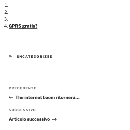
GPRS gratis?
CATEGORIE
UNCATEGORIZED
Navigazione
Articolo
PRECEDENTE
articoli
precedente:
The internet boom ritornerà…
Articolo
SUCCESSIVO
successivo
Articolo successivo