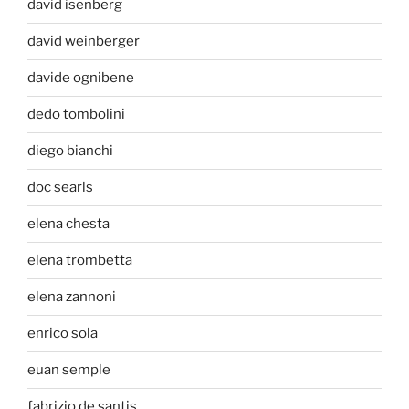
david isenberg
david weinberger
davide ognibene
dedo tombolini
diego bianchi
doc searls
elena chesta
elena trombetta
elena zannoni
enrico sola
euan semple
fabrizio de santis