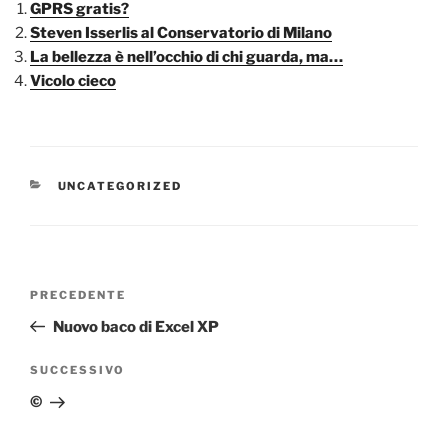
GPRS gratis?
Steven Isserlis al Conservatorio di Milano
La bellezza è nell’occhio di chi guarda, ma…
Vicolo cieco
CATEGORIE
UNCATEGORIZED
Navigazione
Articolo
PRECEDENTE
articoli
precedente:
Nuovo baco di Excel XP
Articolo
SUCCESSIVO
successivo
©