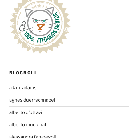
BLOGROLL
a.k.m. adams
agnes duerrschnabel
alberto d'ottavi
alberto mucignat
alessandra farabegoli