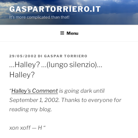
Salta
GASPARTORRIERO.IT
al
It's more complicated than that!
contenuto
Menu
PUBBLICATO
29/05/2002
DI
GASPAR TORRIERO
IL
…Halley? …(lungo silenzio)…
Halley?
“
Halley’s Comment
is going dark until
September 1, 2002. Thanks to everyone for
reading my blog.
xon xoff — H “