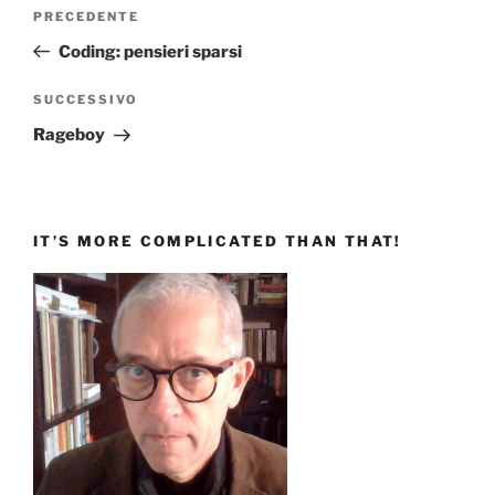
Navigazione
Articolo
PRECEDENTE
articoli
precedente:
Coding: pensieri sparsi
Articolo
SUCCESSIVO
successivo
Rageboy
IT’S MORE COMPLICATED THAN THAT!