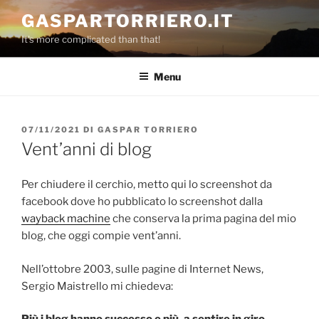
Salta
GASPARTORRIERO.IT
al
It's more complicated than that!
contenuto
Menu
PUBBLICATO
07/11/2021
DI
GASPAR TORRIERO
IL
Vent’anni di blog
Per chiudere il cerchio, metto qui lo screenshot da
facebook dove ho pubblicato lo screenshot dalla
wayback machine
che conserva la prima pagina del mio
blog, che oggi compie vent’anni.
Nell’ottobre 2003, sulle pagine di Internet News,
Sergio Maistrello mi chiedeva: