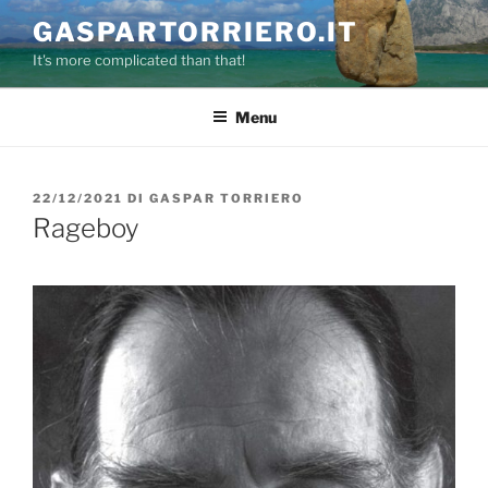
Salta
GASPARTORRIERO.IT
al
It's more complicated than that!
contenuto
Menu
PUBBLICATO
22/12/2021
DI
GASPAR TORRIERO
IL
Rageboy