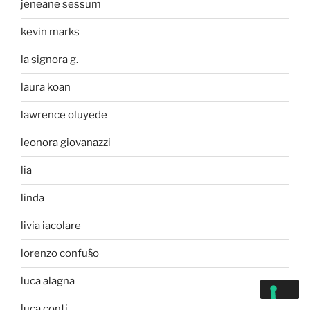
jeneane sessum
kevin marks
la signora g.
laura koan
lawrence oluyede
leonora giovanazzi
lia
linda
livia iacolare
lorenzo confu§o
luca alagna
luca conti