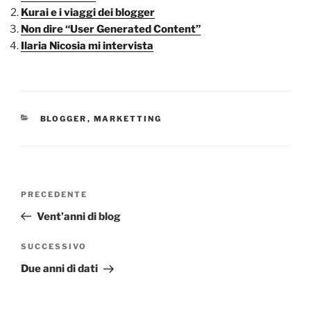
Kurai e i viaggi dei blogger
Non dire “User Generated Content”
Ilaria Nicosia mi intervista
CATEGORIE
BLOGGER
,
MARKETTING
Navigazione
Articolo
PRECEDENTE
articoli
precedente:
Vent’anni di blog
Articolo
SUCCESSIVO
successivo
Due anni di dati