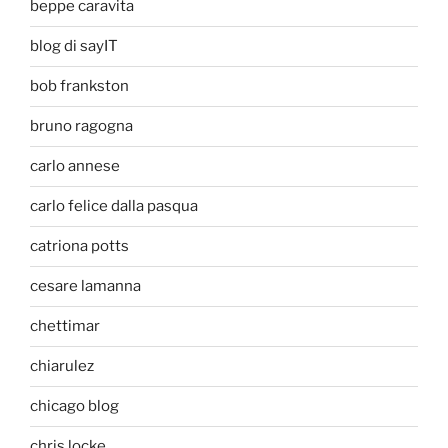
beppe caravita
blog di sayIT
bob frankston
bruno ragogna
carlo annese
carlo felice dalla pasqua
catriona potts
cesare lamanna
chettimar
chiarulez
chicago blog
chris locke