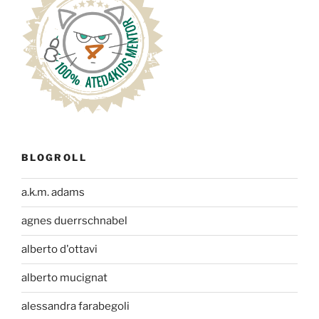
BLOGROLL
a.k.m. adams
agnes duerrschnabel
alberto d'ottavi
alberto mucignat
alessandra farabegoli