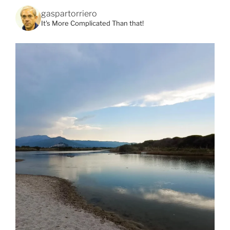
gaspartorriero
It's More Complicated Than that!