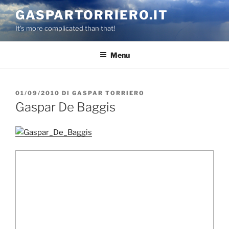
Salta
GASPARTORRIERO.IT
al
It's more complicated than that!
contenuto
Menu
PUBBLICATO
01/09/2010
DI
GASPAR TORRIERO
IL
Gaspar De Baggis