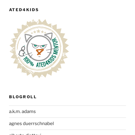
ATED4KIDS
BLOGROLL
a.k.m. adams
agnes duerrschnabel