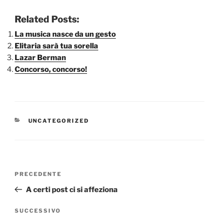
Related Posts:
La musica nasce da un gesto
Elitaria sarà tua sorella
Lazar Berman
Concorso, concorso!
CATEGORIE
UNCATEGORIZED
Navigazione
Articolo
PRECEDENTE
articoli
precedente:
A certi post ci si affeziona
Articolo
SUCCESSIVO