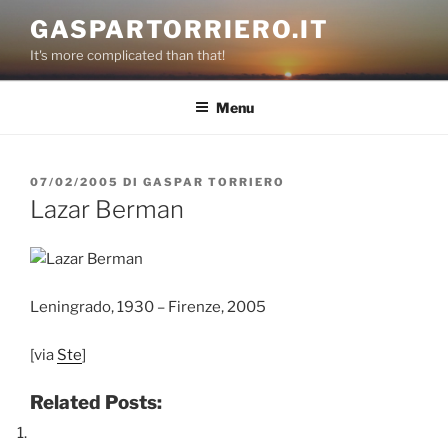
Salta
GASPARTORRIERO.IT
al
It's more complicated than that!
contenuto
Menu
PUBBLICATO
07/02/2005
DI
GASPAR TORRIERO
IL
Lazar Berman
Leningrado, 1930 – Firenze, 2005
[via
Ste
]
Related Posts: