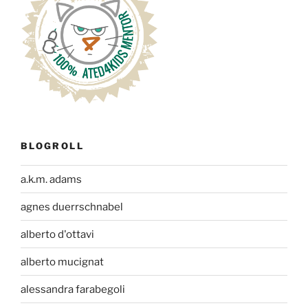
BLOGROLL
a.k.m. adams
agnes duerrschnabel
alberto d'ottavi
alberto mucignat
alessandra farabegoli