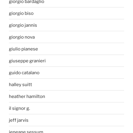
giorgio bardaglio
giorgio biso
giorgio jannis
giorgio nova
giulio pianese
giuseppe granieri
guido catalano
halley suitt
heather hamilton
il signor g.
jeff jarvis
jeneane sessum