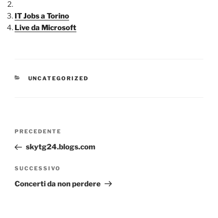
IT Jobs a Torino
Live da Microsoft
CATEGORIE
UNCATEGORIZED
Navigazione
Articolo
PRECEDENTE
articoli
precedente:
skytg24.blogs.com
Articolo
SUCCESSIVO
successivo
Concerti da non perdere